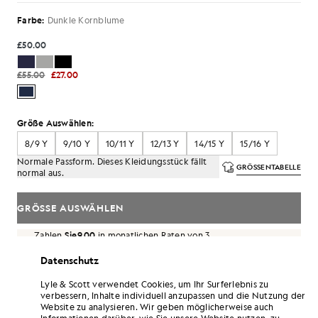
Farbe:
Dunkle Kornblume
£50.00
£55.00
£27.00
Größe Auswählen:
8/9 Y
9/10 Y
10/11 Y
12/13 Y
14/15 Y
15/16 Y
Normale Passform. Dieses Kleidungsstück fällt
GRÖSSENTABELLE
normal aus.
GRÖSSE AUSWÄHLEN
Zahlen
Sie9.00
in monatlichen Raten von 3.
Datenschutz
Kostenlose Lieferung ab einem Bestellwert von 70 £
Lieferung nach Hause und Abholstellen. Kostenlose
Lyle & Scott verwendet Cookies, um Ihr Surferlebnis zu
Rückgabe und Umtausch.
verbessern, Inhalte individuell anzupassen und die Nutzung der
Website zu analysieren. Wir geben möglicherweise auch
Verdoppeln Sie Ihre Punkte! Sammeln Sie mit
Informationen darüber, wie Sie unsere Website nutzen, zu