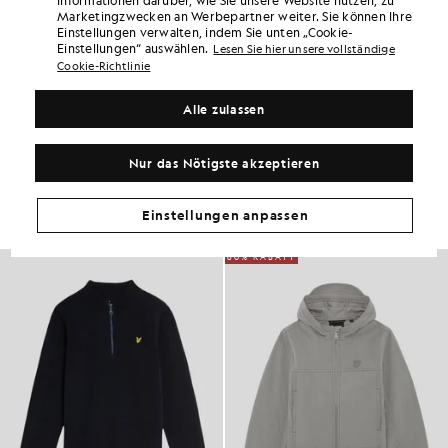
diesem Kauf Punkte bei „
162
“.
ANMELDEN
Marketingzwecken an Werbepartner weiter. Sie können Ihre
6 points = 1,00 £
Einstellungen verwalten, indem Sie unten „Cookie-
Einstellungen“ auswählen.
Lesen Sie hier unsere vollständige
PRODUKTDETAILS
Cookie-Richtlinie
PRODUKTPASSFORM
Alle zulassen
ZUSAMMENSETZUNG & PFLEGE
So sieht der Look aus
Nur das Nötigste akzeptieren
Stellen Sie Ihr komplettes Outfit aus raffinierten Stücken zusammen,
die Ihre Garderobe aufwerten.
Einstellungen anpassen
60% RABATT