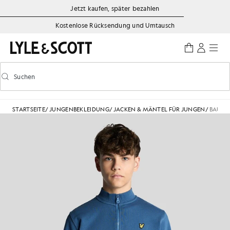
Zum Hauptinhalt springen
Informationen zur Barrierefreiheit
Jetzt kaufen, später bezahlen
Kostenlose Rücksendung und Umtausch
Suchen
Suchen
Vorausschauende Suche ein-/ausschalten
STARTSEITE
/
JUNGENBEKLEIDUNG
/
JACKEN & MÄNTEL FÜR JUNGEN
/
BAUMWO