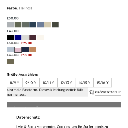
Farbe:
Hellrosa
£50.00
£45.00
£50.00
£25.00
£45.00
£18.00
Größe Auswählen:
8/9 Y
9/10 Y
10/11 Y
12/13 Y
14/15 Y
15/16 Y
Normale Passform. Dieses Kleidungsstück fällt
GRÖSSENTABELLE
normal aus.
GRÖSSE AUSWÄHLEN
Datenschutz
Zahlen
Sie8.33
in monatlichen Raten von 3.
Lyle & Scott verwendet Cookies, um Ihr Surferlebnis zu