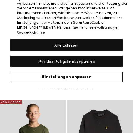
verbessern, Inhalte individuell anzupassen und die Nutzung der
Kostenlose Lieferung ab einem Bestellwert von 70 £
Website zu analysieren. Wir geben möglicherweise auch
Lieferung nach Hause und Abholstellen. Kostenlose
Informationen darüber, wie Sie unsere Website nutzen, zu
Rückgabe und Umtausch.
Marketingzwecken an Werbepartner weiter. Sie können Ihre
Einstellungen verwalten, indem Sie unten „Cookie-
Verdoppeln Sie Ihre Punkte! Sammeln Sie mit
Einstellungen“ auswählen.
Lesen Sie hier unsere vollständige
diesem Kauf Punkte bei „
150
“.
ANMELDEN
Cookie-Richtlinie
6 points = 1,00 £
PRODUKTDETAILS
Alle zulassen
PRODUKTPASSFORM
ZUSAMMENSETZUNG & PFLEGE
Nur das Nötigste akzeptieren
So sieht der Look aus
Einstellungen anpassen
Stellen Sie Ihr komplettes Outfit aus raffinierten Stücken zusammen,
die Ihre Garderobe aufwerten.
60% RABATT