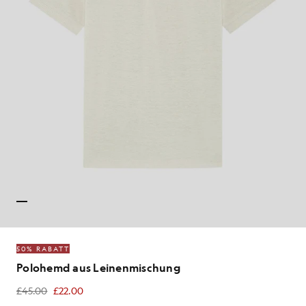
50% RABATT
Polohemd aus Leinenmischung
£45.00
£22.00
£22.00