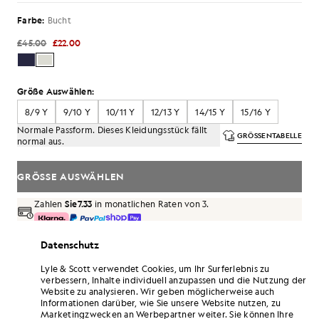
Farbe:
Bucht
£45.00
£22.00
Größe Auswählen:
8/9 Y
9/10 Y
10/11 Y
12/13 Y
14/15 Y
15/16 Y
Normale Passform. Dieses Kleidungsstück fällt
GRÖSSENTABELLE
normal aus.
GRÖSSE AUSWÄHLEN
Zahlen
Sie7.33
in monatlichen Raten von 3.
Kostenlose Lieferung ab einem Bestellwert von 70 £
Datenschutz
Lieferung nach Hause und Abholstellen. Kostenlose
Rückgabe und Umtausch.
Lyle & Scott verwendet Cookies, um Ihr Surferlebnis zu
verbessern, Inhalte individuell anzupassen und die Nutzung der
Verdoppeln Sie Ihre Punkte! Sammeln Sie mit
Website zu analysieren. Wir geben möglicherweise auch
diesem Kauf Punkte bei „
132
“.
ANMELDEN
Informationen darüber, wie Sie unsere Website nutzen, zu
6 points = 1,00 £
Marketingzwecken an Werbepartner weiter. Sie können Ihre