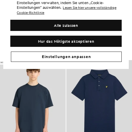
Einstellungen verwalten, indem Sie unten „Cookie-
PRODUKTDETAILS
Einstellungen“ auswählen.
Lesen Sie hier unsere vollständige
PRODUKTPASSFORM
Cookie-Richtlinie
ZUSAMMENSETZUNG & PFLEGE
Alle zulassen
So sieht der Look aus
Nur das Nötigste akzeptieren
Stellen Sie Ihr komplettes Outfit aus raffinierten Stücken zusammen,
die Ihre Garderobe aufwerten.
Einstellungen anpassen
NEU EINGETROFFEN