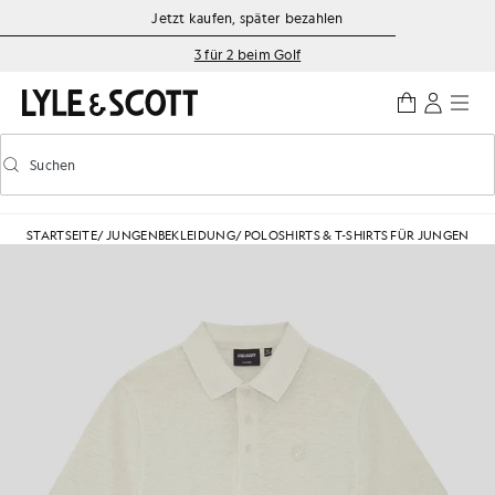
Zum Hauptinhalt springen
Informationen zur Barrierefreiheit
Jetzt kaufen, später bezahlen
3 für 2 beim Golf
Suchen
Suchen
Vorausschauende Suche ein-/ausschalten
STARTSEITE
/
JUNGENBEKLEIDUNG
/
POLOSHIRTS & T-SHIRTS FÜR JUNGEN
/
PO