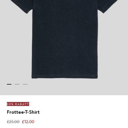
50% RABATT
Frottee-T-Shirt
£25.00
£12.00
£12.00