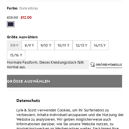
Farbe:
Dunkelblau
£25.00
£12.00
Größe Auswählen:
7/8 Y
8/9 Y
9/10 Y
10/11 Y
12/13 Y
14/15 Y
15/16 Y
Normale Passform. Dieses Kleidungsstück fällt
GRÖSSENTABELLE
normal aus.
GRÖSSE AUSWÄHLEN
Zahlen
Sie4.00
in monatlichen Raten von 3.
Datenschutz
Kostenlose Lieferung ab einem Bestellwert von 70 £
Lyle & Scott verwendet Cookies, um Ihr Surferlebnis zu
Lieferung nach Hause und Abholstellen. Kostenlose
verbessern, Inhalte individuell anzupassen und die Nutzung der
Rückgabe und Umtausch.
Website zu analysieren. Wir geben möglicherweise auch
Informationen darüber, wie Sie unsere Website nutzen, zu
Verdoppeln Sie Ihre Punkte! Sammeln Sie mit
Marketingzwecken an Werbepartner weiter. Sie können Ihre