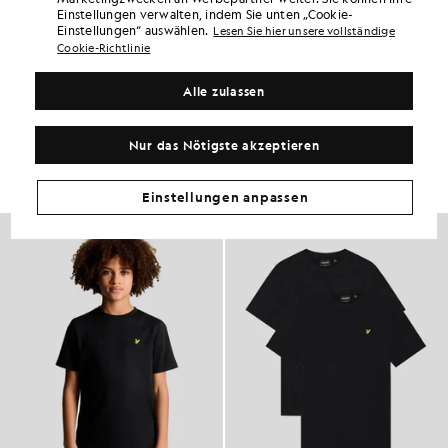
diesem Kauf Punkte bei „
84
“.
ANMELDEN
Einstellungen verwalten, indem Sie unten „Cookie-
6 points = 1,00 £
Einstellungen“ auswählen.
Lesen Sie hier unsere vollständige
PRODUKTDETAILS
Cookie-Richtlinie
ZUSAMMENSETZUNG & PFLEGE
Alle zulassen
So sieht der Look aus
Nur das Nötigste akzeptieren
Stellen Sie Ihr komplettes Outfit aus raffinierten Stücken zusammen,
die Ihre Garderobe aufwerten.
Einstellungen anpassen