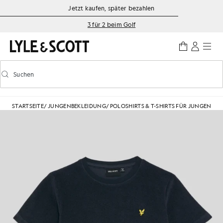
Zum Hauptinhalt springen
Informationen zur Barrierefreiheit
Jetzt kaufen, später bezahlen
3 für 2 beim Golf
Suchen
Suchen
Vorausschauende Suche ein-/ausschalten
STARTSEITE
/
JUNGENBEKLEIDUNG
/
POLOSHIRTS & T-SHIRTS FÜR JUNGEN
/
FR