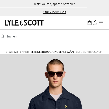
Zum Hauptinhalt springen
Informationen zur Barrierefreiheit
Jetzt kaufen, später bezahlen
3 für 2 beim Golf
Suchen
Suchen
Vorausschauende Suche ein-/ausschalten
STARTSEITE
/
HERRENBEKLEIDUNG
/
JACKEN & MÄNTEL
/
LEICHTE COACH-JAC