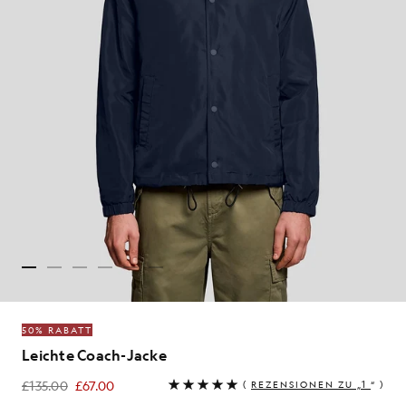
50% RABATT
Leichte Coach-Jacke
£135.00
£67.00
(
REZENSIONEN ZU „1
“ )
£67.00