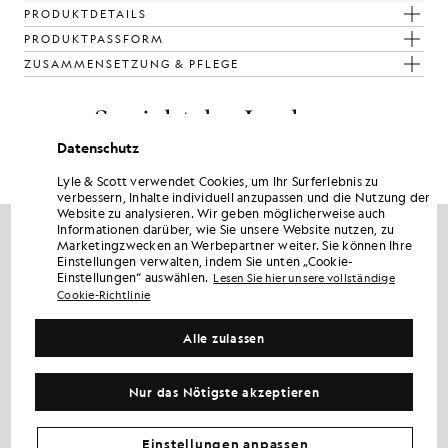
PRODUKTDETAILS
PRODUKTPASSFORM
ZUSAMMENSETZUNG & PFLEGE
So sieht der Look aus
Datenschutz
Stellen Sie Ihr komplettes Outfit aus raffinierten Stücken zusammen,
die Ihre Garderobe aufwerten.
Lyle & Scott verwendet Cookies, um Ihr Surferlebnis zu
verbessern, Inhalte individuell anzupassen und die Nutzung der
Website zu analysieren. Wir geben möglicherweise auch
NEU EINGETROFFEN
Informationen darüber, wie Sie unsere Website nutzen, zu
Marketingzwecken an Werbepartner weiter. Sie können Ihre
Einstellungen verwalten, indem Sie unten „Cookie-
Einstellungen“ auswählen.
Lesen Sie hier unsere vollständige
Cookie-Richtlinie
Alle zulassen
Nur das Nötigste akzeptieren
Einstellungen anpassen