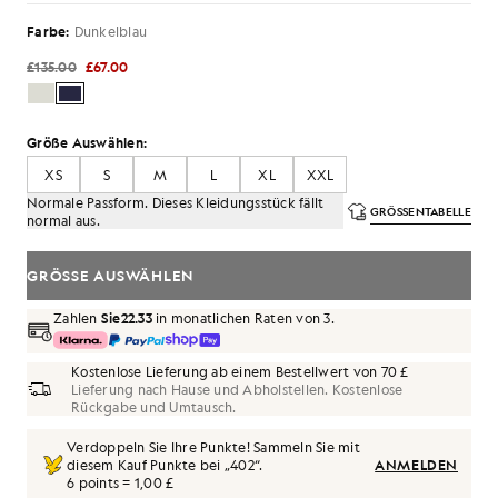
Farbe:
Dunkelblau
£135.00
£67.00
Größe Auswählen:
XS
S
M
L
XL
XXL
Normale Passform. Dieses Kleidungsstück fällt
GRÖSSENTABELLE
normal aus.
GRÖSSE AUSWÄHLEN
Zahlen
Sie22.33
in monatlichen Raten von 3.
Kostenlose Lieferung ab einem Bestellwert von 70 £
Lieferung nach Hause und Abholstellen. Kostenlose
Rückgabe und Umtausch.
Verdoppeln Sie Ihre Punkte! Sammeln Sie mit
diesem Kauf Punkte bei „
402
“.
ANMELDEN
6 points = 1,00 £