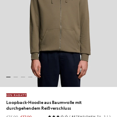
50% RABATT
Loopback-Hoodie aus Baumwolle mit
durchgehendem Reißverschluss
£75.00
£37.00
(
REZENSIONEN ZU „2
“ )