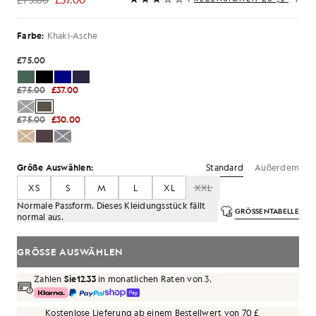
£37.00
Farbe:
Khaki-Asche
£75.00
£75.00
£37.00
£75.00
£30.00
Standard
Außerdem
Größe Auswählen:
XS
S
M
L
XL
XXL
Normale Passform. Dieses Kleidungsstück fällt
GRÖSSENTABELLE
normal aus.
GRÖSSE AUSWÄHLEN
Zahlen
Sie12.33
in monatlichen Raten von 3.
Kostenlose Lieferung ab einem Bestellwert von 70 £