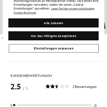
Marketingzwecken an Werbepartner weiter. Sie können Ihre
Einstellungen verwalten, indem Sie unten „Cookie-
Einstellungen“ auswählen.
Lesen Sie hier unsere vollständige
Cookie-Richtlinie
Alle zulassen
Nur das Nötigste akzeptieren
Loopback-Hoodie aus Baumwolle mit durchgehendem Reißverschluss
Loopback-Hoodie aus Baumwolle mit durchgehendem Reißverschluss
£75.00
GRÖSSEN FÜR GROSSE UND
LANGSÄMIGE
£75.00
Einstellungen anpassen