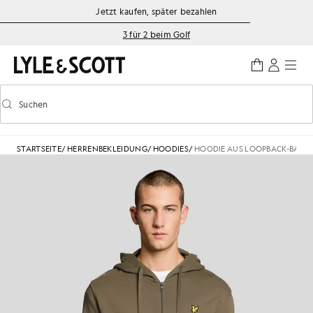
Zum Hauptinhalt springen
Informationen zur Barrierefreiheit
Jetzt kaufen, später bezahlen
3 für 2 beim Golf
Suchen
Suchen
Vorausschauende Suche ein-/ausschalten
STARTSEITE
/
HERRENBEKLEIDUNG
/
HOODIES
/
HOODIE AUS LOOPBACK-BAUM