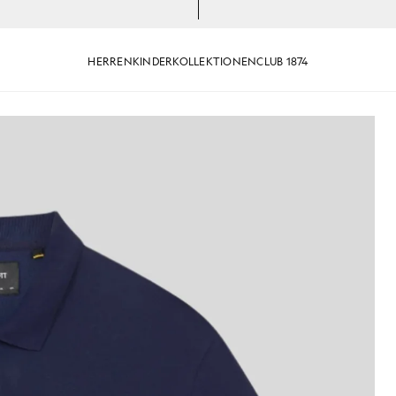
HERREN
KINDER
KOLLEKTIONEN
CLUB 1874
aumwoll-Poloshirt in Marineblau