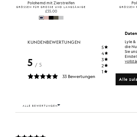
Polohemd mit Zierstreifen
Po
GRÖSSEN FÜR GROSSE UND LANGSÄMIGE
GRÖSSEN 
£55.00
Daten
Lyle &
die Nu
Sie un
Einste
vollst
Alle zul