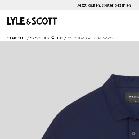
Zum Hauptinhalt springen
Informationen zur Barrierefreiheit
Jetzt kaufen, später bezahlen
Suchen
STARTSEITE
/
GROSSE & KRÄFTIGE
/
POLOHEMD AUS BAUMWOLLE
B