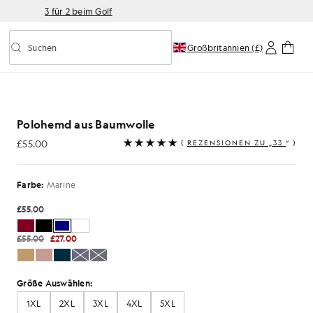
3 für 2 beim Golf
Suchen
Großbritannien (£)
Vorausschauende Suche ein-/ausschalten
Polohemd aus Baumwolle
£55.00
(
REZENSIONEN ZU „33
“ )
£55.00
Farbe:
Marine
£55.00
£55.00
£27.00
Größe Auswählen:
1XL
2XL
3XL
4XL
5XL