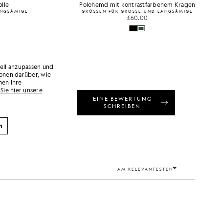
lle
Polohemd mit kontrastfarbenem Kragen
ANGSÄMIGE
GRÖSSEN FÜR GROSSE UND LANGSÄMIGE
£60.00
uell anzupassen und
onen darüber, wie
nen Ihre
Sie hier unsere
n