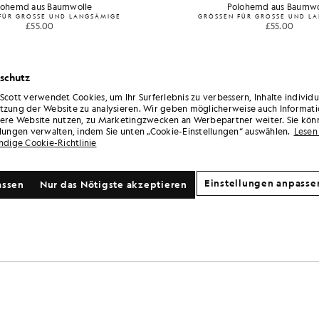
lohemd aus Baumwolle
Polohemd aus Baumwo
FÜR GROSSE UND LANGSÄMIGE
GRÖSSEN FÜR GROSSE UND L
£55.00
£55.00
schutz
 Scott verwendet Cookies, um Ihr Surferlebnis zu verbessern, Inhalte individ
tzung der Website zu analysieren. Wir geben möglicherweise auch Informati
sere Website nutzen, zu Marketingzwecken an Werbepartner weiter. Sie kön
llungen verwalten, indem Sie unten „Cookie-Einstellungen“ auswählen.
Lesen 
ändige Cookie-Richtlinie
Einstellungen anpasse
assen
Nur das Nötigste akzeptieren