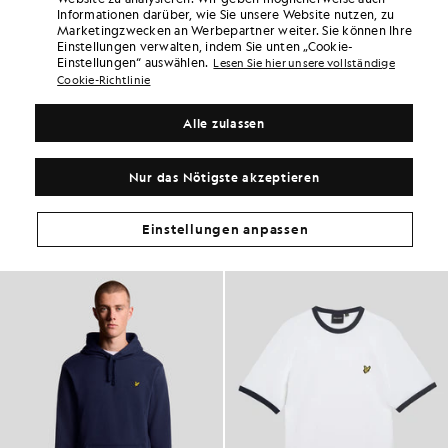
Informationen darüber, wie Sie unsere Website nutzen, zu
Verdoppeln Sie Ihre Punkte! Sammeln Sie mit
Marketingzwecken an Werbepartner weiter. Sie können Ihre
diesem Kauf Punkte bei „
102
“.
ANMELDEN
Einstellungen verwalten, indem Sie unten „Cookie-
6 points = 1,00 £
Einstellungen“ auswählen.
Lesen Sie hier unsere vollständige
Cookie-Richtlinie
PRODUKTDETAILS
PRODUKTPASSFORM
Alle zulassen
ZUSAMMENSETZUNG & PFLEGE
Nur das Nötigste akzeptieren
So sieht der Look aus
Stellen Sie Ihr komplettes Outfit aus raffinierten Stücken zusammen,
Einstellungen anpassen
die Ihre Garderobe aufwerten.