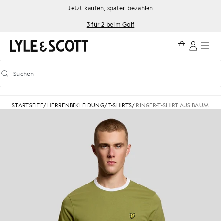
Zum Hauptinhalt springen
Informationen zur Barrierefreiheit
Jetzt kaufen, später bezahlen
3 für 2 beim Golf
Suchen
Suchen
Vorausschauende Suche ein-/ausschalten
STARTSEITE
/
HERRENBEKLEIDUNG
/
T-SHIRTS
/
RINGER-T-SHIRT AUS BAUMWO