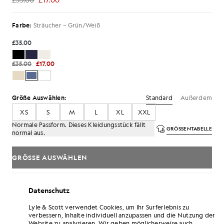
£17.00
Farbe:
Sträucher – Grün/Weiß
£35.00
£35.00
£17.00
Standard
Außerdem
Größe Auswählen:
XS
S
M
L
XL
XXL
Normale Passform. Dieses Kleidungsstück fällt
GRÖSSENTABELLE
normal aus.
GRÖSSE AUSWÄHLEN
Zahlen
Sie5.67
in monatlichen Raten von 3.
Datenschutz
Kostenlose Lieferung ab einem Bestellwert von 70 £
Lyle & Scott verwendet Cookies, um Ihr Surferlebnis zu
Lieferung nach Hause und Abholstellen. Kostenlose
verbessern, Inhalte individuell anzupassen und die Nutzung der
Rückgabe und Umtausch.
Website zu analysieren. Wir geben möglicherweise auch