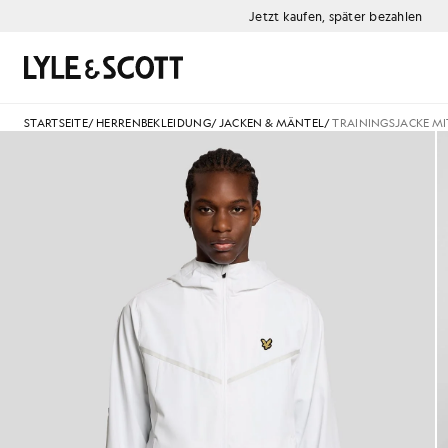
Zum Hauptinhalt springen
Informationen zur Barrierefreiheit
Jetzt kaufen, später bezahlen
Suchen
STARTSEITE
/
HERRENBEKLEIDUNG
/
JACKEN & MÄNTEL
/
TRAININGSJACKE MI
Mann trägt eine weiße Trainin