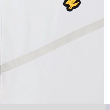
Mann trägt eine weiße Training
gsjacke mit Sportstreifen