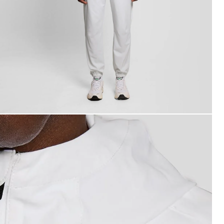
ann trägt eine weiße Trainingsjacke mit Sportstreifen