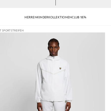
HERREN
KINDER
KOLLEKTIONEN
CLUB 1874
T SPORTSTREIFEN
gsjacke mit Sportstreifen
Mann trägt eine weiße Trainings