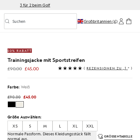
3 für 2 beim Golf
Suchen
Großbritannien (£)
Vorausschauende Suche ein-/ausschalten
jacke mit Sportstreifen
50% RABATT
Trainingsjacke mit Sportstreifen
£90.00
£45.00
(
REZENSIONEN ZU „1
“ )
£45.00
Farbe:
Weiß
£90.00
£45.00
Größe Auswählen:
XS
S
M
L
XL
XXL
Normale Passform. Dieses Kleidungsstück fällt
GRÖSSENTABELLE
normal aus.