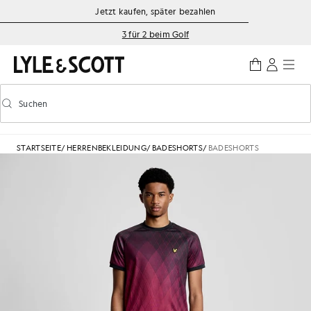
Zum Hauptinhalt springen
Informationen zur Barrierefreiheit
Jetzt kaufen, später bezahlen
3 für 2 beim Golf
Suchen
Suchen
Vorausschauende Suche ein-/ausschalten
STARTSEITE
/
HERRENBEKLEIDUNG
/
BADESHORTS
/
BADESHORTS