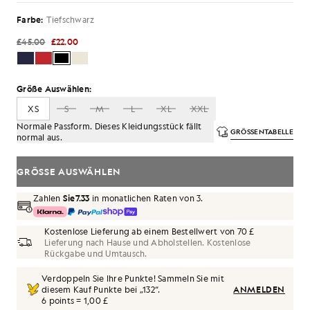
Farbe:
Tiefschwarz
£45.00
£22.00
Größe Auswählen:
XS
S
M
L
XL
XXL
Normale Passform. Dieses Kleidungsstück fällt
GRÖSSENTABELLE
normal aus.
GRÖSSE AUSWÄHLEN
Zahlen
Sie7.33
in monatlichen Raten von 3.
Kostenlose Lieferung ab einem Bestellwert von 70 £
Lieferung nach Hause und Abholstellen. Kostenlose
Rückgabe und Umtausch.
Verdoppeln Sie Ihre Punkte! Sammeln Sie mit
diesem Kauf Punkte bei „
132
“.
ANMELDEN
6 points = 1,00 £