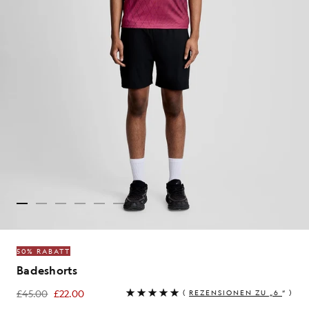
50% RABATT
Badeshorts
£45.00
£22.00
(
REZENSIONEN ZU „6
“ )
£22.00