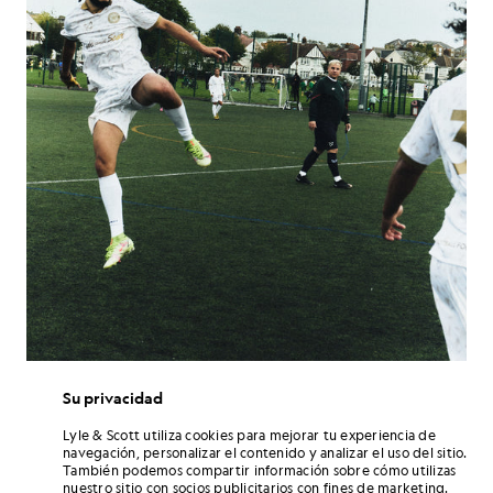
Su privacidad
«Volvemos para la temporada 24/25,
Lyle & Scott utiliza cookies para mejorar tu experiencia de
en colaboración con los profesionales
navegación, personalizar el contenido y analizar el uso del sitio.
También podemos compartir información sobre cómo utilizas
de producción de Sports Hub Group y
nuestro sitio con socios publicitarios con fines de marketing.