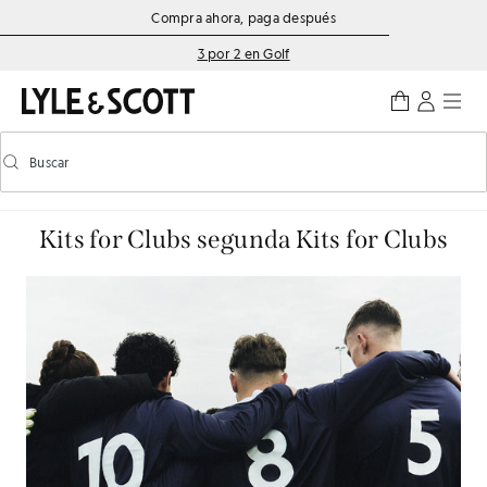
Saltar al contenido principal
Información de accesibilidad
Compra ahora, paga después
3 por 2 en Golf
Buscar
Buscar
Activar/desactivar la búsqueda predictiva
Kits for Clubs segunda Kits for Clubs