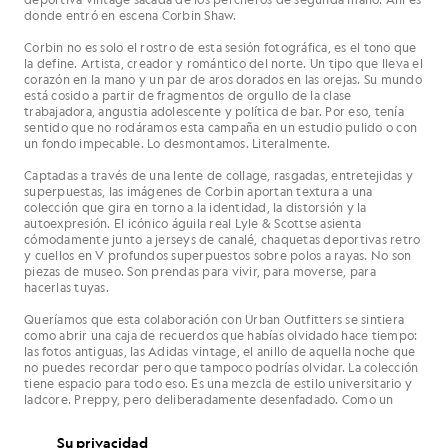
donde entró en escena Corbin Shaw.
Corbin no es solo el rostro de esta sesión fotográfica, es el tono que
la define. Artista, creador y romántico del norte. Un tipo que lleva el
corazón en la mano y un par de aros dorados en las orejas. Su mundo
está cosido a partir de fragmentos de orgullo de la clase
trabajadora, angustia adolescente y política de bar. Por eso, tenía
sentido que no rodáramos esta campaña en un estudio pulido o con
un fondo impecable. Lo desmontamos. Literalmente.
Captadas a través de una lente de collage, rasgadas, entretejidas y
superpuestas, las imágenes de Corbin aportan textura a una
colección que gira en torno a la identidad, la distorsión y la
autoexpresión. El icónico águila real Lyle & Scottse asienta
cómodamente junto a jerseys de canalé, chaquetas deportivas retro
y cuellos en V profundos superpuestos sobre polos a rayas. No son
piezas de museo. Son prendas para vivir, para moverse, para
hacerlas tuyas.
Queríamos que esta colaboración con Urban Outfitters se sintiera
como abrir una caja de recuerdos que habías olvidado hace tiempo:
las fotos antiguas, las Adidas vintage, el anillo de aquella noche que
no puedes recordar pero que tampoco podrías olvidar. La colección
tiene espacio para todo eso. Es una mezcla de estilo universitario y
ladcore. Preppy, pero deliberadamente desenfadado. Como un
uniforme escolar desgastado y reinventado según tus propias
reglas.
Su privacidad