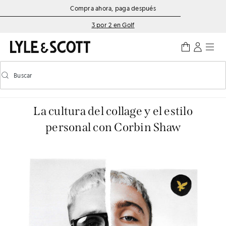
Saltar al contenido principal
Información de accesibilidad
Compra ahora, paga después
3 por 2 en Golf
Buscar
Buscar
Activar/desactivar la búsqueda predictiva
La cultura del collage y el estilo
personal con Corbin Shaw