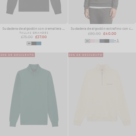
Sudadera de algodón con cremallera de 1/4
Sudadera de algodón extrafino con cremallera de 1/4
TALLAS GRANDES
£80.00
£40.00
£75.00
£37.00
+5
50% DE DESCUENTO
50% DE DESCUENTO