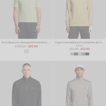
Polo de punto de algodón extrafino con cremallera de 1/4
Capa intermedia con cremallera de 1/4 de largo
£100.00
£50.00
GOLF
£65.00
£32.00