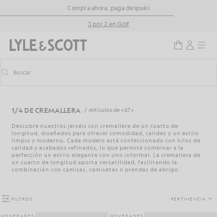
Saltar al contenido principal
Información de accesibilidad
Compra ahora, paga después
3 por 2 en Golf
Buscar
Buscar
Activar/desactivar la búsqueda predictiva
1/4 DE CREMALLERA
/ Artículos de « 67 »
Descubre nuestros jerséis con cremallera de un cuarto de
longitud, diseñados para ofrecer comodidad, calidez y un estilo
limpio y moderno. Cada modelo está confeccionado con hilos de
calidad y acabados refinados, lo que permite combinar a la
perfección un estilo elegante con uno informal. La cremallera de
un cuarto de longitud aporta versatilidad, facilitando la
combinación con camisas, camisetas o prendas de abrigo.
FILTROS
PERTINENCIA
NOVEDADES
NOVEDADES