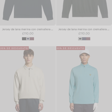
Jersey de lana merina con cremallera de 1/4
Jersey de lana merina con cremallera de 1/4
£110.00
£110.00
50% DE DESCUENTO
50% DE DESCUENTO