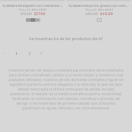
Sudadera de algodón con cremallera de 1/4
Sudadera de punto grueso con cremallera de 1/4
TALLAS GRANDES
TALLAS GRANDES
£75.00
£37.00
£80.00
£40.00
Se muestran 64 de los productos de 67
1
2
Nuestros jerséis de media cremallera para hombre están diseñados
para ofrecer comodidad, calidez y un estilo limpio y moderno. Con
acabados refinados, nuestros jerséis de media cremallera logran un
equilibrio perfecto entre lo elegante y lo informal, lo que los hace
ideales tanto para la oficina como para las salidas sociales
posteriores. El detalle de la media cremallera aporta versatilidad,
facilitando la combinación con camisas, camisetas o prendas de
abrigo, y los materiales de primera calidad que utilizamos
garantizan un ajuste cómodo y un corte atemporal.