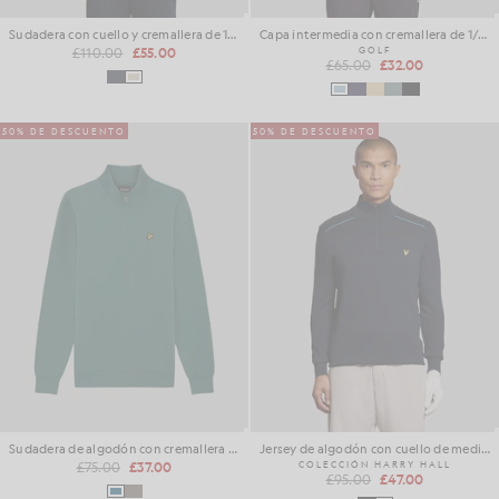
Sudadera con cuello y cremallera de 1/4
Capa intermedia con cremallera de 1/4 de largo
£110.00
£55.00
GOLF
£65.00
£32.00
50% DE DESCUENTO
50% DE DESCUENTO
Sudadera de algodón con cremallera de 1/4
Jersey de algodón con cuello de media vuelta
£75.00
£37.00
COLECCIÓN HARRY HALL
£95.00
£47.00