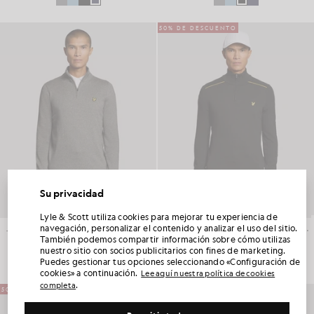
50% DE DESCUENTO
Su privacidad
DESBLOQUEA UN 15 % DE DESCUENTO EN
Lyle & Scott utiliza cookies para mejorar tu experiencia de
TU PRIMER PEDIDO
navegación, personalizar el contenido y analizar el uso del sitio.
Jersey deportivo con cremallera de 1/4
Jersey de algodón con cuello de media vuelta
También podemos compartir información sobre cómo utilizas
GOLF
COLECCIÓN HARRY HALL
£90.00
£95.00
£47.00
nuestro sitio con socios publicitarios con fines de marketing.
Únete al Club Lyle & Scott y sé el primero en enterarte de los lanzamientos de la nueva
Puedes gestionar tus opciones seleccionando «Configuración de
temporada, las colaboraciones y las rebajas de temporada exclusivas para socios,
además de conseguir un código de bienvenida único del 15 %.
cookies» a continuación.
Lee aquí nuestra política de cookies
.
completa
50% DE DESCUENTO
50% DE DESCUENTO