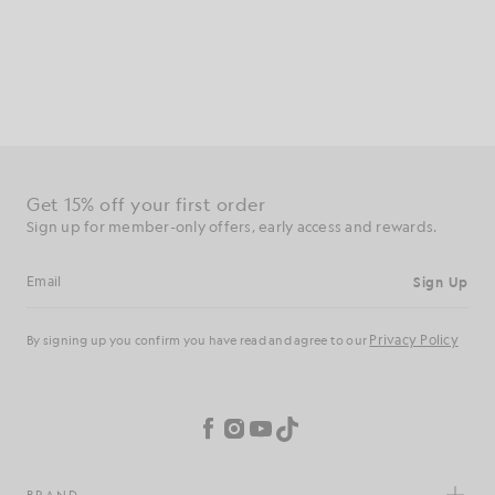
Consigue un 15 % de descuento en tu primer
pedido
Regístrate para disfrutar de ofertas exclusivas para socios,
acceso anticipado y recompensas.
Regístrate
Dirección de correo electrónico
Política de
Al registrarte, confirmas que has leído y aceptas nuestra
privacidad
Preferencias de cookies
Facebook
Instagram
YouTube
TikTok