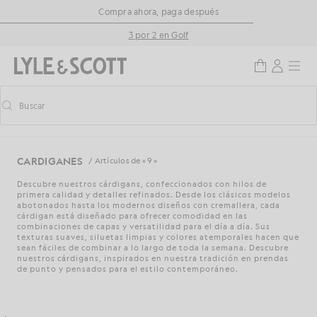
Saltar al contenido principal
Información de accesibilidad
Compra ahora, paga después
3 por 2 en Golf
Buscar
Buscar
Activar/desactivar la búsqueda predictiva
CARDIGANES
/ Artículos de « 9 »
Descubre nuestros cárdigans, confeccionados con hilos de
primera calidad y detalles refinados. Desde los clásicos modelos
abotonados hasta los modernos diseños con cremallera, cada
cárdigan está diseñado para ofrecer comodidad en las
combinaciones de capas y versatilidad para el día a día. Sus
texturas suaves, siluetas limpias y colores atemporales hacen que
sean fáciles de combinar a lo largo de toda la semana. Descubre
nuestros cárdigans, inspirados en nuestra tradición en prendas
de punto y pensados para el estilo contemporáneo.