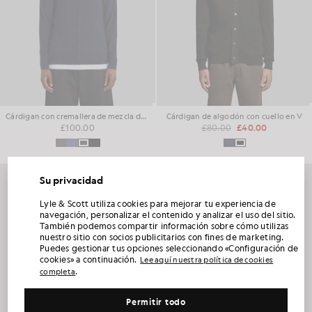
Cárdigan con cremallera de mezcla de lana de cordero
Cárdigan de algodón con cuello en V
£100.00
£80.00
£40.00
60% DE DESCUENTO
Su privacidad
DESBLOQUEA UN 15 % DE DESCUENTO EN
Lyle & Scott utiliza cookies para mejorar tu experiencia de
TU PRIMER PEDIDO
navegación, personalizar el contenido y analizar el uso del sitio.
También podemos compartir información sobre cómo utilizas
nuestro sitio con socios publicitarios con fines de marketing.
Únete al Club Lyle & Scott y sé el primero en enterarte de los lanzamientos de la nueva
Puedes gestionar tus opciones seleccionando «Configuración de
temporada, las colaboraciones y las rebajas de temporada exclusivas para socios,
además de conseguir un código de bienvenida único del 15 %.
cookies» a continuación.
Lee aquí nuestra política de cookies
.
completa
Permitir todo
¿Alguna preferencia adicional en cuanto a la comunicación?