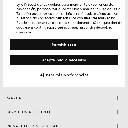
Lyle & Scott utiliza cookies para mejorar tu experiencia de
Consigue un 15 % de descuento en tu primer
navegación, personalizar el contenido y analizar el uso del sitio.
pedido
También podemos compartir información sobre cómo utilizas
nuestro sitio con socios publicitarios con fines de marketing.
Regístrate para disfrutar de ofertas exclusivas para socios,
Puedes gestionar tus opciones seleccionando «Configuración de
acceso anticipado y recompensas.
cookies» a continuación.
Lee aquí nuestra política de cookies
.
completa
Regístrate
Dirección de correo electrónico
Permitir todo
Política de
Al registrarte, confirmas que has leído y aceptas nuestra
privacidad
Acepta solo lo necesario
Preferencias de cookies
Ajustar mis preferencias
Facebook
Instagram
YouTube
TikTok
MARCA
SERVICIOS AL CLIENTE
PRIVACIDAD Y SEGURIDAD