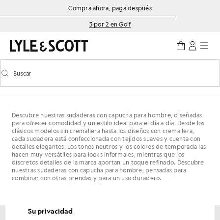
Saltar al contenido principal
Información de accesibilidad
Compra ahora, paga después
3 por 2 en Golf
Buscar
Buscar
Activar/desactivar la búsqueda predictiva
Descubre nuestras sudaderas con capucha para hombre, diseñadas
para ofrecer comodidad y un estilo ideal para el día a día. Desde los
clásicos modelos sin cremallera hasta los diseños con cremallera,
cada sudadera está confeccionada con tejidos suaves y cuenta con
detalles elegantes. Los tonos neutros y los colores de temporada las
hacen muy versátiles para looks informales, mientras que los
discretos detalles de la marca aportan un toque refinado. Descubre
nuestras sudaderas con capucha para hombre, pensadas para
combinar con otras prendas y para un uso duradero.
Su privacidad