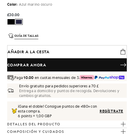
Color:
Azul marino oscuro
£30.00
GUÍA DE TALLAS
AÑADIR A LA CESTA
COMPRAR AHORA
Paga
10.00
en cuotas mensuales de 3.
Envío gratuito para pedidos superiores a 70 £
Entrega a domicilio y puntos de recogida. Devoluciones y
cambios gratuitos.
¡Gana el doble! Consigue puntos de «
180
» con
esta compra.
REGÍSTRATE
6 points = 1,00 GBP
DETALLES DEL PRODUCTO
COMPOSICIÓN Y CUIDADOS