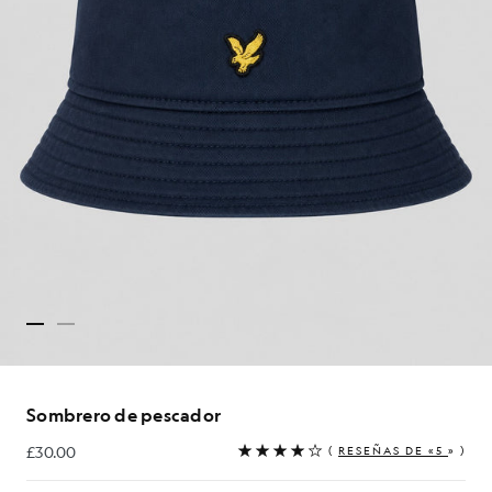
Sombrero de pescador
£30.00
(
RESEÑAS DE «5
» )
£30.00