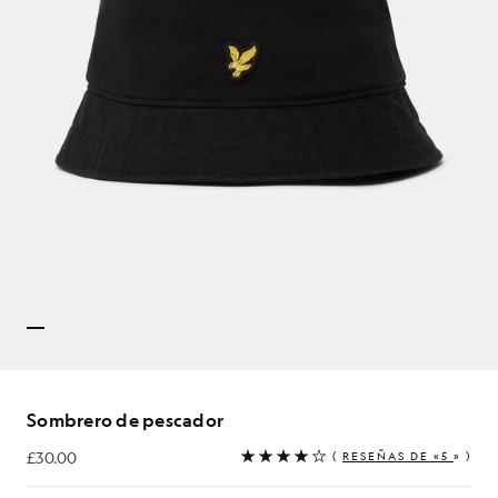
Sombrero de pescador
£30.00
(
RESEÑAS DE «5
» )
£30.00