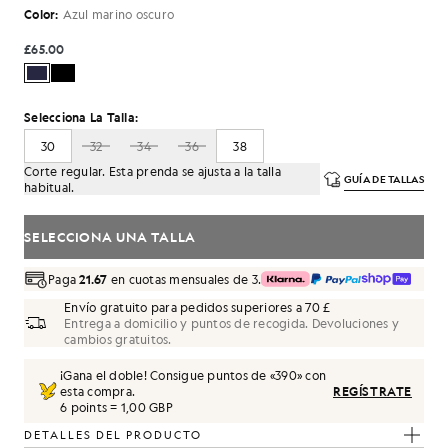
Color:
Azul marino oscuro
£65.00
Selecciona La Talla:
30
32
34
36
38
Corte regular. Esta prenda se ajusta a la talla
GUÍA DE TALLAS
habitual.
SELECCIONA UNA TALLA
Paga
21.67
en cuotas mensuales de 3.
Envío gratuito para pedidos superiores a 70 £
Entrega a domicilio y puntos de recogida. Devoluciones y
cambios gratuitos.
¡Gana el doble! Consigue puntos de «
390
» con
esta compra.
REGÍSTRATE
6 points = 1,00 GBP
DETALLES DEL PRODUCTO