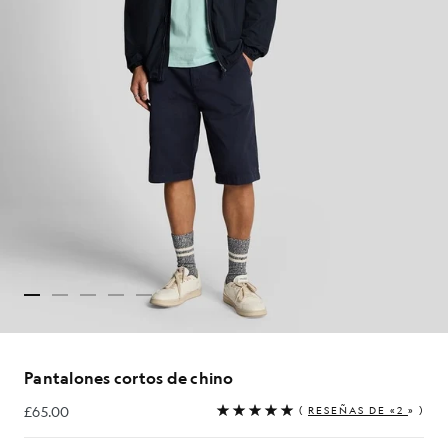
Pantalones cortos de chino
£65.00
(
RESEÑAS DE «2
» )
£65.00