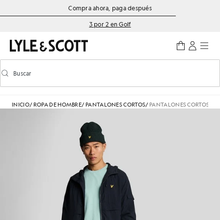
Saltar al contenido principal
Información de accesibilidad
Compra ahora, paga después
3 por 2 en Golf
Buscar
Buscar
Activar/desactivar la búsqueda predictiva
INICIO
/
ROPA DE HOMBRE
/
PANTALONES CORTOS
/
PANTALONES CORTOS CH