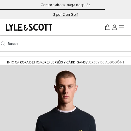
Saltar al contenido principal
Información de accesibilidad
Compra ahora, paga después
3 por 2 en Golf
Buscar
Buscar
Activar/desactivar la búsqueda predictiva
INICIO
/
ROPA DE HOMBRE
/
JERSÉIS Y CÁRDIGANS
/
JERSEY DE ALGODÓN DE 