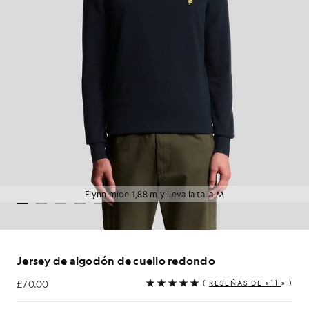
Flynn mide 1,88 m y lleva la talla M
Jersey de algodón de cuello redondo
£70.00
(
RESEÑAS DE «11
» )
£70.00