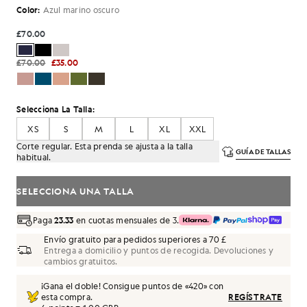
Color:
Azul marino oscuro
£70.00
£70.00
£35.00
Selecciona La Talla:
XS
S
M
L
XL
XXL
Corte regular. Esta prenda se ajusta a la talla
GUÍA DE TALLAS
habitual.
SELECCIONA UNA TALLA
Paga
23.33
en cuotas mensuales de 3.
Envío gratuito para pedidos superiores a 70 £
Entrega a domicilio y puntos de recogida. Devoluciones y
cambios gratuitos.
¡Gana el doble! Consigue puntos de «
420
» con
esta compra.
REGÍSTRATE