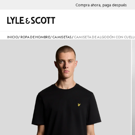
Saltar al contenido principal
Información de accesibilidad
Compra ahora, paga después
Buscar
INICIO
/
ROPA DE HOMBRE
/
CAMISETAS
/
CAMISETA DE ALGODÓN CON CUEL
Hombre con camiseta de algo