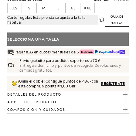
XS
S
M
L
XL
XXL
GUÍA DE
Corte regular. Esta prenda se ajusta a la talla
habitual.
TALLAS
SELECCIONA UNA TALLA
Paga
10.33
en cuotas mensuales de 3.
Envío gratuito para pedidos superiores a 70 £
Entrega a domicilio y puntos de recogida. Devoluciones y
cambios gratuitos.
ro azabache
¡Gana el doble! Consigue puntos de «
186
» con
REGÍSTRATE
esta compra.
6 points = 1,00 GBP
DETALLES DEL PRODUCTO
AJUSTE DEL PRODUCTO
COMPOSICIÓN Y CUIDADOS