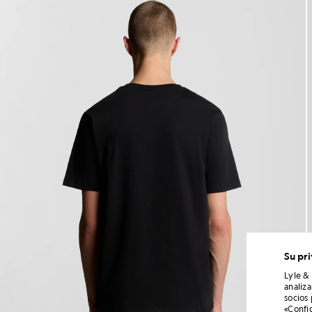
Su pr
Lyle &
analiz
socios
«Confi