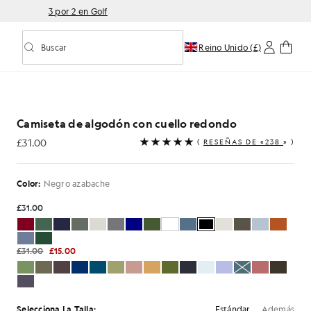
3 por 2 en Golf
Buscar
Reino Unido (£)
Activar/desactivar la búsqueda predictiva
n de cuello redondo en negro azabache
Camiseta de algodón con cuello redondo
£31.00
(
RESEÑAS DE «238
» )
£31.00
Color:
Negro azabache
£31.00
£31.00
£15.00
Estándar
Además
Selecciona La Talla: