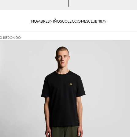
HOMBRES
NIÑOS
COLECCIONES
CLUB 1874
LO REDONDO
dón de cuello redondo en negro azabache
Hombre con camiseta de algodó