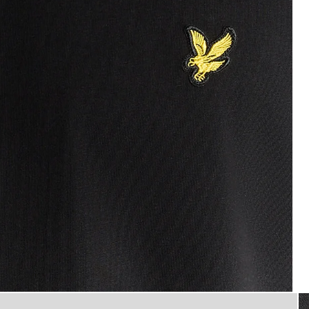
dón de cuello redondo en negro azabache
toma_plana