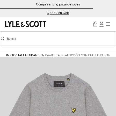
Saltar al contenido principal
Información de accesibilidad
Compra ahora, paga después
3 por 2 en Golf
Buscar
Buscar
Activar/desactivar la búsqueda predictiva
INICIO
/
TALLAS GRANDES
/
CAMISETA DE ALGODÓN CON CUELLO REDONDO