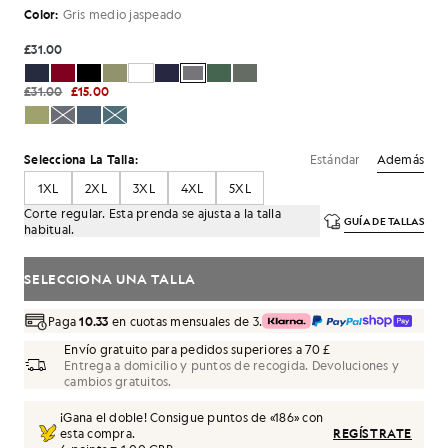
Color:
Gris medio jaspeado
£31.00
£31.00
£15.00
Estándar
Además
Selecciona La Talla:
1XL
2XL
3XL
4XL
5XL
Corte regular. Esta prenda se ajusta a la talla
GUÍA DE TALLAS
habitual.
SELECCIONA UNA TALLA
Paga
10.33
en cuotas mensuales de 3.
Envío gratuito para pedidos superiores a 70 £
Entrega a domicilio y puntos de recogida. Devoluciones y
cambios gratuitos.
¡Gana el doble! Consigue puntos de «
186
» con
esta compra.
REGÍSTRATE