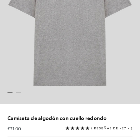
Camiseta de algodón con cuello redondo
£31.00
(
RESEÑAS DE «27
» )
£31.00