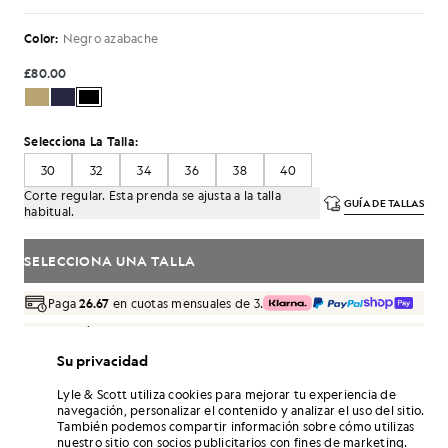
Color:
Negro azabache
£80.00
Selecciona La Talla:
30
32
34
36
38
40
Corte regular. Esta prenda se ajusta a la talla
GUÍA DE TALLAS
habitual.
SELECCIONA UNA TALLA
Paga
26.67
en cuotas mensuales de 3.
Envío gratuito para pedidos superiores a 70 £
Entrega a domicilio y puntos de recogida. Devoluciones y
Su privacidad
cambios gratuitos.
Lyle & Scott utiliza cookies para mejorar tu experiencia de
¡Gana el doble! Consigue puntos de «
480
» con
navegación, personalizar el contenido y analizar el uso del sitio.
esta compra.
REGÍSTRATE
También podemos compartir información sobre cómo utilizas
6 points = 1,00 GBP
nuestro sitio con socios publicitarios con fines de marketing.