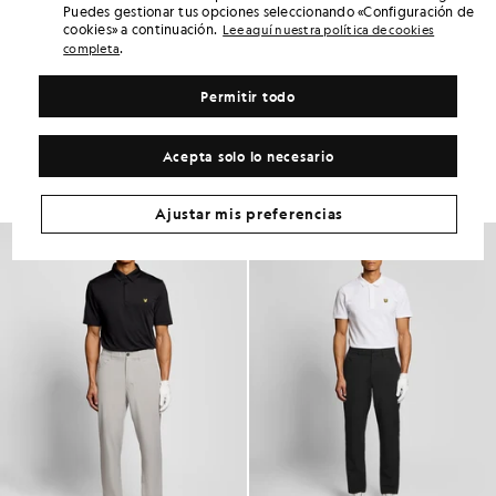
Puedes gestionar tus opciones seleccionando «Configuración de
DETALLES DEL PRODUCTO
cookies» a continuación.
Lee aquí nuestra política de cookies
AJUSTE DEL PRODUCTO
.
completa
COMPOSICIÓN Y CUIDADOS
Permitir todo
Consigue este look
Acepta solo lo necesario
Completa tu look con prendas elegantes diseñadas para realzar tu
armario.
Ajustar mis preferencias