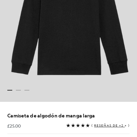
Camiseta de algodón de manga larga
£25.00
(
RESEÑAS DE «2
» )
£25.00