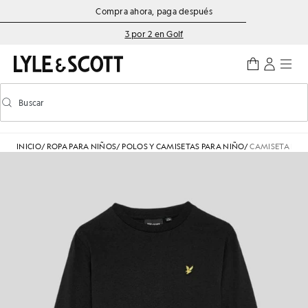
Saltar al contenido principal
Información de accesibilidad
Compra ahora, paga después
3 por 2 en Golf
Buscar
Buscar
Activar/desactivar la búsqueda predictiva
INICIO
/
ROPA PARA NIÑOS
/
POLOS Y CAMISETAS PARA NIÑO
/
CAMISETA DE