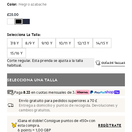
Color:
Negro azabache
£25.00
Selecciona La Talla:
7/8 Y
8/9 Y
9/10 Y
10/11 Y
12/13 Y
14/15 Y
15/16 Y
Corte regular. Esta prenda se ajusta a la talla
GUÍA DE TALLAS
habitual.
SELECCIONA UNA TALLA
Paga
8.33
en cuotas mensuales de 3.
Envío gratuito para pedidos superiores a 70 £
Entrega a domicilio y puntos de recogida. Devoluciones y
cambios gratuitos.
¡Gana el doble! Consigue puntos de «
150
» con
esta compra.
REGÍSTRATE
6 points = 1,00 GBP