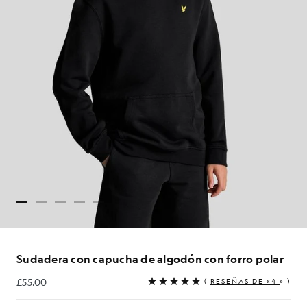
Sudadera con capucha de algodón con forro polar
£55.00
(
RESEÑAS DE «4
» )
£55.00