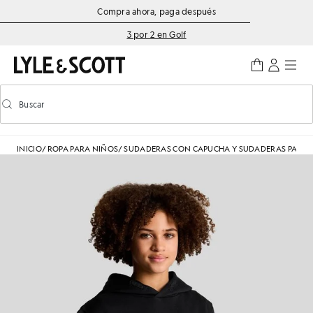
Saltar al contenido principal
Información de accesibilidad
Compra ahora, paga después
3 por 2 en Golf
Buscar
Buscar
Activar/desactivar la búsqueda predictiva
INICIO
/
ROPA PARA NIÑOS
/
SUDADERAS CON CAPUCHA Y SUDADERAS PARA 