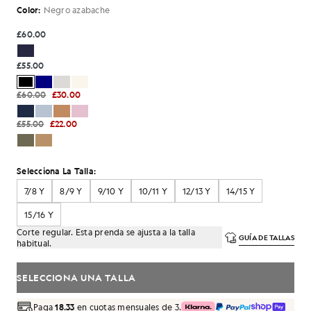
Color:
Negro azabache
£60.00
£55.00
£60.00
£30.00
£55.00
£22.00
Selecciona La Talla:
7/8 Y
8/9 Y
9/10 Y
10/11 Y
12/13 Y
14/15 Y
15/16 Y
Corte regular. Esta prenda se ajusta a la talla
GUÍA DE TALLAS
habitual.
SELECCIONA UNA TALLA
Paga
18.33
en cuotas mensuales de 3.