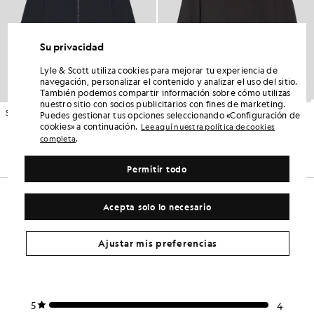
Su privacidad
Lyle & Scott utiliza cookies para mejorar tu experiencia de
navegación, personalizar el contenido y analizar el uso del sitio.
También podemos compartir información sobre cómo utilizas
nuestro sitio con socios publicitarios con fines de marketing.
Sudadera con capucha y cremallera completa de algodón Loopback
Sudadera clásica de cuello redondo
Puedes gestionar tus opciones seleccionando «Configuración de
ROPA INFANTIL
ROPA INFANTIL
cookies» a continuación.
Lee aquí nuestra política de cookies
£65.00
£45.00
.
completa
+11
Permitir todo
Acepta solo lo necesario
Ajustar mis preferencias