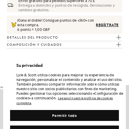
Envío gratuito para pedidos superiores a 70 £
Entrega a domicilio y puntos de recogida. Devoluciones y
cambios gratuitos.
¡Gana el doble! Consigue puntos de «
360
» con
esta compra.
REGÍSTRATE
6 points = 1,00 GBP
DETALLES DEL PRODUCTO
COMPOSICIÓN Y CUIDADOS
Consigue este look
Su privacidad
Completa tu look con prendas elegantes diseñadas para realzar tu
armario.
Lyle & Scott utiliza cookies para mejorar tu experiencia de
navegación, personalizar el contenido y analizar el uso del sitio.
También podemos compartir información sobre cómo utilizas
NOVEDADES
nuestro sitio con socios publicitarios con fines de marketing.
Puedes gestionar tus opciones seleccionando «Configuración de
cookies» a continuación.
Lee aquí nuestra política de cookies
.
completa
Permitir todo