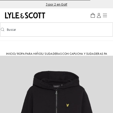
Saltar al contenido principal
Información de accesibilidad
3 por 2 en Golf
Buscar
Buscar
Activar/desactivar la búsqueda predictiva
INICIO
/
ROPA PARA NIÑOS
/
SUDADERAS CON CAPUCHA Y SUDADERAS PARA 