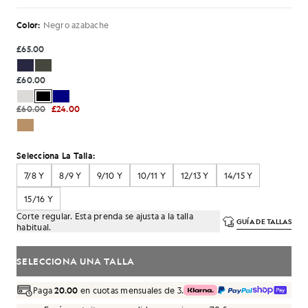
Color:
Negro azabache
£65.00
£60.00
£60.00
£24.00
Selecciona La Talla:
7/8 Y
8/9 Y
9/10 Y
10/11 Y
12/13 Y
14/15 Y
15/16 Y
Corte regular. Esta prenda se ajusta a la talla
GUÍA DE TALLAS
habitual.
SELECCIONA UNA TALLA
Paga
20.00
en cuotas mensuales de 3.