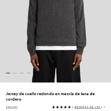
Jersey de cuello redondo en mezcla de lana de
cordero
£80.00
(
RESEÑAS DE «33
» )
£80.00