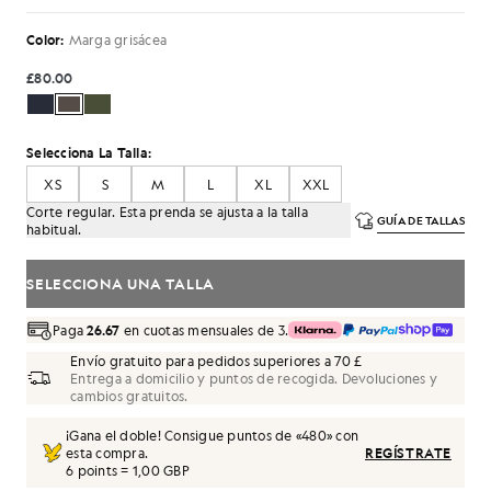
Color:
Marga grisácea
£80.00
Selecciona La Talla:
XS
S
M
L
XL
XXL
Corte regular. Esta prenda se ajusta a la talla
GUÍA DE TALLAS
habitual.
SELECCIONA UNA TALLA
Paga
26.67
en cuotas mensuales de 3.
Envío gratuito para pedidos superiores a 70 £
Entrega a domicilio y puntos de recogida. Devoluciones y
cambios gratuitos.
¡Gana el doble! Consigue puntos de «
480
» con
esta compra.
REGÍSTRATE
6 points = 1,00 GBP