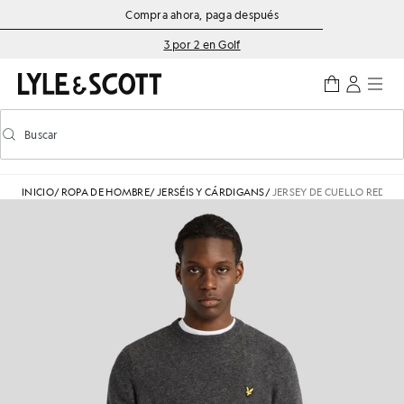
Saltar al contenido principal
Información de accesibilidad
Compra ahora, paga después
3 por 2 en Golf
Buscar
Buscar
Activar/desactivar la búsqueda predictiva
INICIO
/
ROPA DE HOMBRE
/
JERSÉIS Y CÁRDIGANS
/
JERSEY DE CUELLO REDO