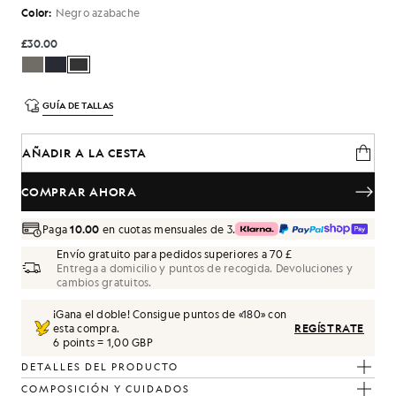
Color:
Negro azabache
£30.00
GUÍA DE TALLAS
AÑADIR A LA CESTA
COMPRAR AHORA
Paga
10.00
en cuotas mensuales de 3.
Envío gratuito para pedidos superiores a 70 £
Entrega a domicilio y puntos de recogida. Devoluciones y
cambios gratuitos.
¡Gana el doble! Consigue puntos de «
180
» con
esta compra.
REGÍSTRATE
6 points = 1,00 GBP
DETALLES DEL PRODUCTO
COMPOSICIÓN Y CUIDADOS