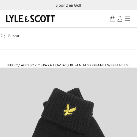
Saltar al contenido principal
Información de accesibilidad
3 por 2 en Golf
Buscar
Buscar
Activar/desactivar la búsqueda predictiva
INICIO
/
ACCESORIOS PARA HOMBRE
/
BUFANDAS Y GUANTES
/
GUANTES DE M