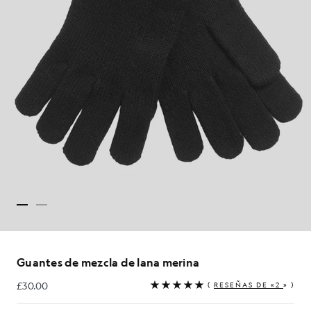
Guantes de mezcla de lana merina
£30.00
(
RESEÑAS DE «2
» )
£30.00