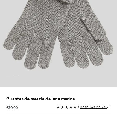
Guantes de mezcla de lana merina
£30.00
(
RESEÑAS DE «2
» )
£30.00