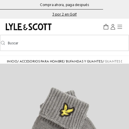
Saltar al contenido principal
Información de accesibilidad
Compra ahora, paga después
3 por 2 en Golf
Buscar
Buscar
Activar/desactivar la búsqueda predictiva
INICIO
/
ACCESORIOS PARA HOMBRE
/
BUFANDAS Y GUANTES
/
GUANTES DE M