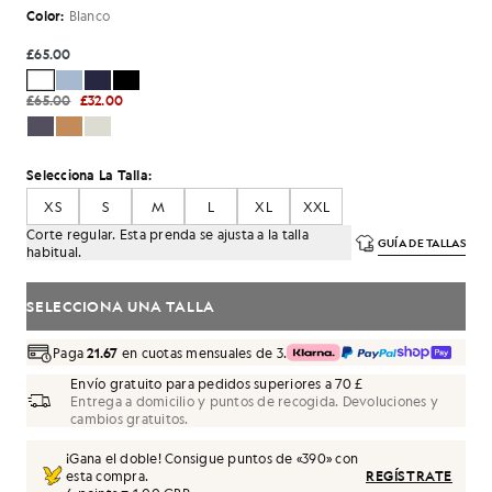
Color:
Blanco
£65.00
£65.00
£32.00
Selecciona La Talla:
XS
S
M
L
XL
XXL
Corte regular. Esta prenda se ajusta a la talla
GUÍA DE TALLAS
habitual.
SELECCIONA UNA TALLA
Paga
21.67
en cuotas mensuales de 3.
Envío gratuito para pedidos superiores a 70 £
Entrega a domicilio y puntos de recogida. Devoluciones y
cambios gratuitos.
¡Gana el doble! Consigue puntos de «
390
» con
esta compra.
REGÍSTRATE