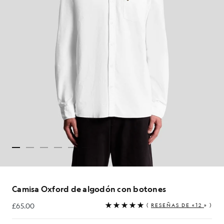
Camisa Oxford de algodón con botones
£65.00
(
RESEÑAS DE «12
» )
£65.00