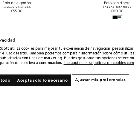
Polo de algodón
Polo con ribete
TALLAS GRANDES
TALLAS GRANDES
£55.00
£60.00
ivacidad
 Scott utiliza cookies para mejorar tu experiencia de navegación, personalizar
ar el uso del sitio. También podemos compartir información sobre cómo utiliza
 publicitarios con fines de marketing. Puedes gestionar tus opciones seleccio
guración de cookies» a continuación.
Lee aquí nuestra política de cookies co
Ajustar mis preferencias
 todo
Acepta solo lo necesario