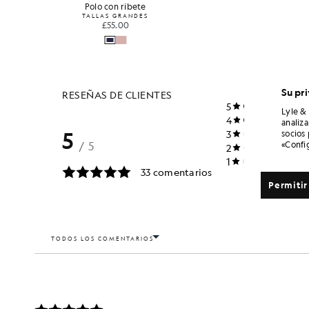
Polo con ribete
TALLAS GRANDES
£55.00
Su pr
Lyle &
analiz
socios
«Confi
Permitir