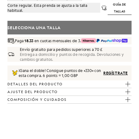
GUÍA DE
Corte regular. Esta prenda se ajusta a la talla
habitual.
TALLAS
SELECCIONA UNA TALLA
Paga
18.33
en cuotas mensuales de 3.
Envío gratuito para pedidos superiores a 70 £
Entrega a domicilio y puntos de recogida. Devoluciones y
cambios gratuitos.
¡Gana el doble! Consigue puntos de «
330
» con
REGÍSTRATE
esta compra.
6 points = 1,00 GBP
DETALLES DEL PRODUCTO
AJUSTE DEL PRODUCTO
COMPOSICIÓN Y CUIDADOS