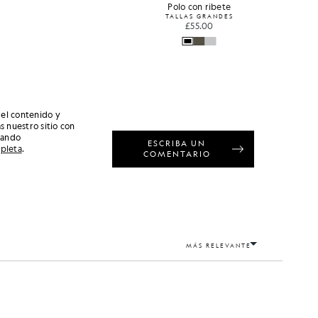
Polo con ribete
TALLAS GRANDES
£55.00
 el contenido y
s nuestro sitio con
nando
mpleta
.