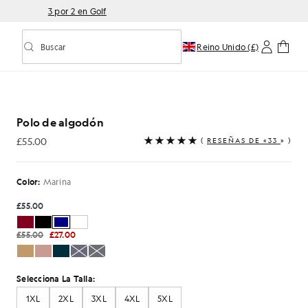
3 por 2 en Golf
Buscar
Reino Unido (£)
Activar/desactivar la búsqueda predictiva
Polo de algodón
£55.00
(
RESEÑAS DE «33
» )
£55.00
Color:
Marina
£55.00
£55.00
£27.00
Selecciona La Talla:
1XL
2XL
3XL
4XL
5XL