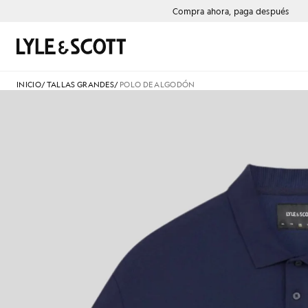
Saltar al contenido principal
Información de accesibilidad
Compra ahora, paga después
Buscar
INICIO
/
TALLAS GRANDES
/
POLO DE ALGODÓN
P