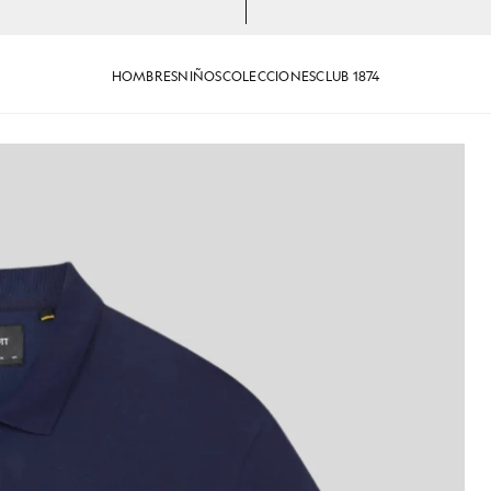
HOMBRES
NIÑOS
COLECCIONES
CLUB 1874
olo de algodón en azul marino