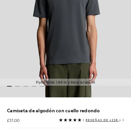
Flynn mide 1,88 m y lleva la talla M
Camiseta de algodón con cuello redondo
£31.00
(
RESEÑAS DE «238
» )
£31.00