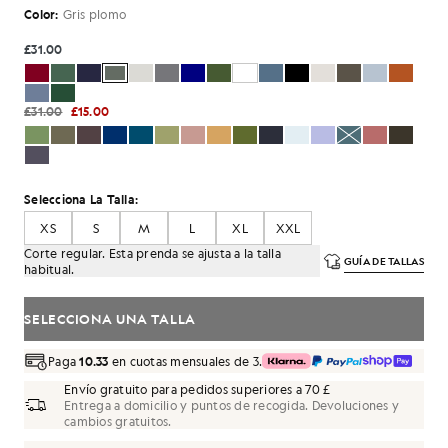
Color:
Gris plomo
£31.00
£31.00
£15.00
Selecciona La Talla:
XS
S
M
L
XL
XXL
Corte regular. Esta prenda se ajusta a la talla
GUÍA DE TALLAS
habitual.
SELECCIONA UNA TALLA
Paga
10.33
en cuotas mensuales de 3.
Envío gratuito para pedidos superiores a 70 £
Entrega a domicilio y puntos de recogida. Devoluciones y
cambios gratuitos.