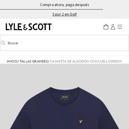
Saltar al contenido principal
Información de accesibilidad
Compra ahora, paga después
3 por 2 en Golf
Buscar
Buscar
Activar/desactivar la búsqueda predictiva
INICIO
/
TALLAS GRANDES
/
CAMISETA DE ALGODÓN CON CUELLO REDONDO