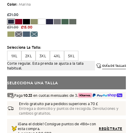
Color:
Marina
£31.00
£31.00
£15.00
Selecciona La Talla:
1XL
2XL
3XL
4XL
5XL
Corte regular. Esta prenda se ajusta a la talla
GUÍA DE TALLAS
habitual.
SELECCIONA UNA TALLA
Paga
10.33
en cuotas mensuales de 3.
Envío gratuito para pedidos superiores a 70 £
Entrega a domicilio y puntos de recogida. Devoluciones y
cambios gratuitos.
¡Gana el doble! Consigue puntos de «
186
» con
esta compra.
REGÍSTRATE