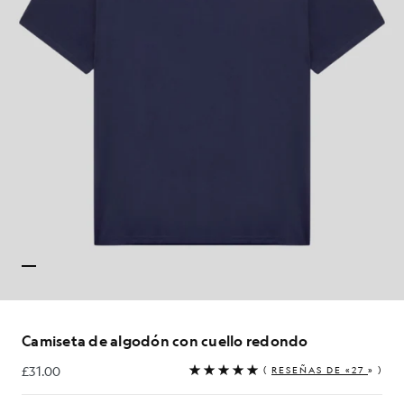
Camiseta de algodón con cuello redondo
£31.00
(
RESEÑAS DE «27
» )
£31.00