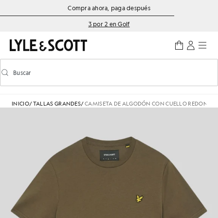
Saltar al contenido principal
Información de accesibilidad
Compra ahora, paga después
3 por 2 en Golf
Buscar
Buscar
Activar/desactivar la búsqueda predictiva
INICIO
/
TALLAS GRANDES
/
CAMISETA DE ALGODÓN CON CUELLO REDONDO