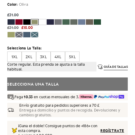
Color:
Oliva
£31.00
£31.00
£15.00
Selecciona La Talla:
1XL
2XL
3XL
4XL
5XL
Corte regular. Esta prenda se ajusta a la talla
GUÍA DE TALLAS
habitual.
SELECCIONA UNA TALLA
Paga
10.33
en cuotas mensuales de 3.
Envío gratuito para pedidos superiores a 70 £
Entrega a domicilio y puntos de recogida. Devoluciones y
cambios gratuitos.
¡Gana el doble! Consigue puntos de «
186
» con
esta compra.
REGÍSTRATE