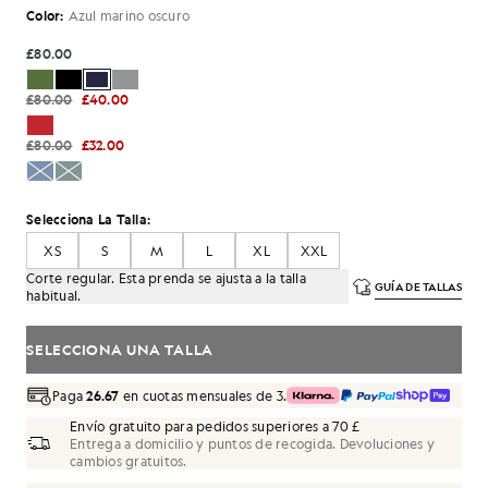
Color:
Azul marino oscuro
£80.00
£80.00
£40.00
£80.00
£32.00
Selecciona La Talla:
XS
S
M
L
XL
XXL
Corte regular. Esta prenda se ajusta a la talla
GUÍA DE TALLAS
habitual.
SELECCIONA UNA TALLA
Paga
26.67
en cuotas mensuales de 3.
Envío gratuito para pedidos superiores a 70 £
Entrega a domicilio y puntos de recogida. Devoluciones y
cambios gratuitos.