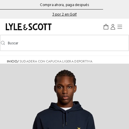
Saltar al contenido principal
Información de accesibilidad
Compra ahora, paga después
3 por 2 en Golf
Buscar
Buscar
Activar/desactivar la búsqueda predictiva
INICIO
/
SUDADERA CON CAPUCHA LIGERA DEPORTIVA