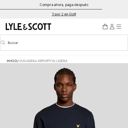
Saltar al contenido principal
Información de accesibilidad
Compra ahora, paga después
3 por 2 en Golf
Buscar
Buscar
Activar/desactivar la búsqueda predictiva
INICIO
/
SUDADERA DEPORTIVA LIGERA