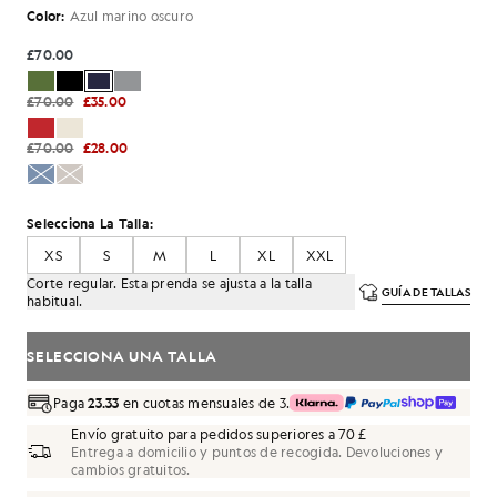
Color:
Azul marino oscuro
£70.00
£70.00
£35.00
£70.00
£28.00
Selecciona La Talla:
XS
S
M
L
XL
XXL
Corte regular. Esta prenda se ajusta a la talla
GUÍA DE TALLAS
habitual.
SELECCIONA UNA TALLA
Paga
23.33
en cuotas mensuales de 3.
Envío gratuito para pedidos superiores a 70 £
Entrega a domicilio y puntos de recogida. Devoluciones y
cambios gratuitos.