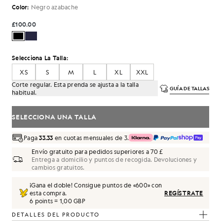
Color:
Negro azabache
£100.00
Selecciona La Talla:
XS
S
M
L
XL
XXL
Corte regular. Esta prenda se ajusta a la talla
GUÍA DE TALLAS
habitual.
SELECCIONA UNA TALLA
Paga
33.33
en cuotas mensuales de 3.
Envío gratuito para pedidos superiores a 70 £
Entrega a domicilio y puntos de recogida. Devoluciones y
cambios gratuitos.
¡Gana el doble! Consigue puntos de «
600
» con
esta compra.
REGÍSTRATE
6 points = 1,00 GBP
DETALLES DEL PRODUCTO