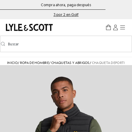
Saltar al contenido principal
Información de accesibilidad
Compra ahora, paga después
3 por 2 en Golf
Buscar
Buscar
Activar/desactivar la búsqueda predictiva
INICIO
/
ROPA DE HOMBRE
/
CHAQUETAS Y ABRIGOS
/
CHAQUETA DEPORTIVA 