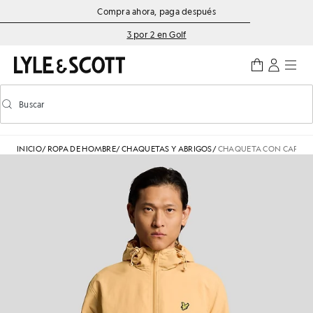
Saltar al contenido principal
Información de accesibilidad
Compra ahora, paga después
3 por 2 en Golf
Buscar
Buscar
Activar/desactivar la búsqueda predictiva
INICIO
/
ROPA DE HOMBRE
/
CHAQUETAS Y ABRIGOS
/
CHAQUETA CON CAPUCH