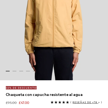
50% DE DESCUENTO
Chaqueta con capucha resistente al agua
£95.00
£47.00
(
RESEÑAS DE «78
» )
£47.00