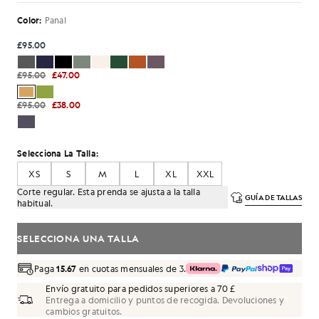
Color:
Panal
£95.00
£95.00
£47.00
£95.00
£38.00
Selecciona La Talla:
XS
S
M
L
XL
XXL
Corte regular. Esta prenda se ajusta a la talla
GUÍA DE TALLAS
habitual.
SELECCIONA UNA TALLA
Paga
15.67
en cuotas mensuales de 3.
Envío gratuito para pedidos superiores a 70 £
Entrega a domicilio y puntos de recogida. Devoluciones y
cambios gratuitos.