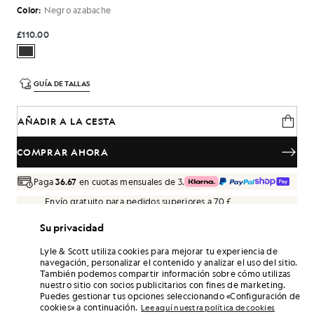
Color:
Negro azabache
£110.00
GUÍA DE TALLAS
AÑADIR A LA CESTA
COMPRAR AHORA
Paga
36.67
en cuotas mensuales de 3.
Envío gratuito para pedidos superiores a 70 £
Entrega a domicilio y puntos de recogida. Devoluciones y
cambios gratuitos.
Su privacidad
¡Gana el doble! Consigue puntos de «
660
» con
Lyle & Scott utiliza cookies para mejorar tu experiencia de
esta compra.
REGÍSTRATE
navegación, personalizar el contenido y analizar el uso del sitio.
6 points = 1,00 GBP
También podemos compartir información sobre cómo utilizas
nuestro sitio con socios publicitarios con fines de marketing.
DETALLES DEL PRODUCTO
Puedes gestionar tus opciones seleccionando «Configuración de
cookies» a continuación.
Lee aquí nuestra política de cookies
COMPOSICIÓN Y CUIDADOS