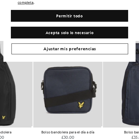
.
completa
Consigue este look
Permitir todo
Completa tu look con prendas elegantes diseñadas para realzar tu
armario.
Acepta solo lo necesario
Ajustar mis preferencias
Bolso bandolera para el día a día
Bolso bandolera
£30.00
£35.00