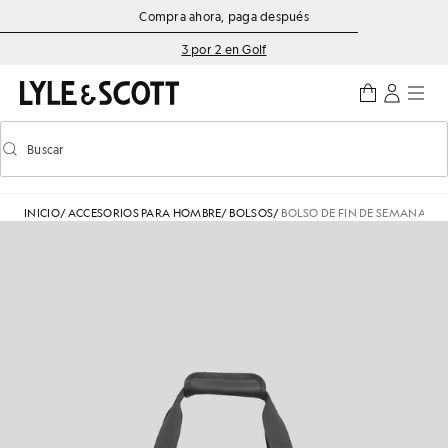
Saltar al contenido principal
Información de accesibilidad
Compra ahora, paga después
3 por 2 en Golf
Buscar
Buscar
Activar/desactivar la búsqueda predictiva
INICIO
/
ACCESORIOS PARA HOMBRE
/
BOLSOS
/
BOLSO DE FIN DE SEMANA RE