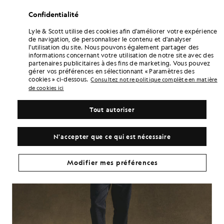
haut de gamme gravés des inscriptions «Lyle & Scottet « 1874 ».
Confidentialité
Même notre logo a été rehaussé : une étiquette ton sur ton en relief
représentant un aigle, placée sur la hanche, pour une finition qui
murmure plutôt que de crier.
Lyle & Scott utilise des cookies afin d'améliorer votre expérience
de navigation, de personnaliser le contenu et d'analyser
l'utilisation du site. Nous pouvons également partager des
informations concernant votre utilisation de notre site avec des
partenaires publicitaires à des fins de marketing. Vous pouvez
gérer vos préférences en sélectionnant « Paramètres des
cookies » ci-dessous.
Consultez notre politique complète en matière
de cookies ici
Tout autoriser
N'accepter que ce qui est nécessaire
Modifier mes préférences