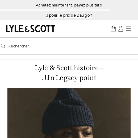
Aller directement au contenu principal
Informations sur l'accessibilité
Achetez maintenant, payez plus tard
3 pour le prix de 2 au golf
Rechercher
Rechercher
Activer/désactiver la recherche prédictive
Lyle & Scott histoire –
. Un Legacy point