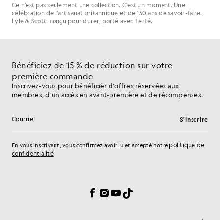
Ce n'est pas seulement une collection. C'est un moment. Une
célébration de l'artisanat britannique et de 150 ans de savoir-faire.
Lyle & Scott: conçu pour durer, porté avec fierté.
Bénéficiez de 15 % de réduction sur votre
première commande
Inscrivez-vous pour bénéficier d'offres réservées aux
membres, d'un accès en avant-première et de récompenses.
S'inscrire
Adresse e-mail
politique de
En vous inscrivant, vous confirmez avoir lu et accepté notre
confidentialité
Préférences en matière de cookies
Facebook
Instagram
YouTube
TikTok