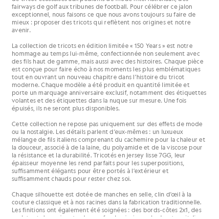
fairways de golf aux tribunes de football. Pour célébrer ce jalon
exceptionnel, nous faisons ce que nous avons toujours su faire de
mieux : proposer des tricots qui reflètent nos origines et notre
avenir.
La collection de tricots en édition limitée « 150 Years » est notre
hommage au temps lui-même, confectionnée non seulement avec
des fils haut de gamme, mais aussi avec des histoires. Chaque pièce
est conçue pour faire écho à nos moments les plus emblématiques
tout en ouvrant un nouveau chapitre dans l’histoire du tricot
moderne. Chaque modèle a été produit en quantité limitée et
porte un marquage anniversaire exclusif, notamment des étiquettes
volantes et des étiquettes dans la nuque sur mesure. Une fois
épuisés, ils ne seront plus disponibles.
Cette collection ne repose pas uniquement sur des effets de mode
ou la nostalgie. Les détails parlent d’eux-mêmes : un luxueux
mélange de fils italiens comprenant du cachemire pour la chaleur et
la douceur, associé à de la laine, du polyamide et de la viscose pour
la résistance et la durabilité. Tricotés en jersey lisse 7GG, leur
épaisseur moyenne les rend parfaits pour les superpositions,
suffisamment élégants pour être portés à l’extérieur et
suffisamment chauds pour rester chez soi.
Chaque silhouette est dotée de manches en selle, clin d’œil à la
couture classique et à nos racines dans la fabrication traditionnelle.
Les finitions ont également été soignées : des bords-côtes 2x1, des
ourlets et des poignets plus profonds, ainsi que des boutons italiens