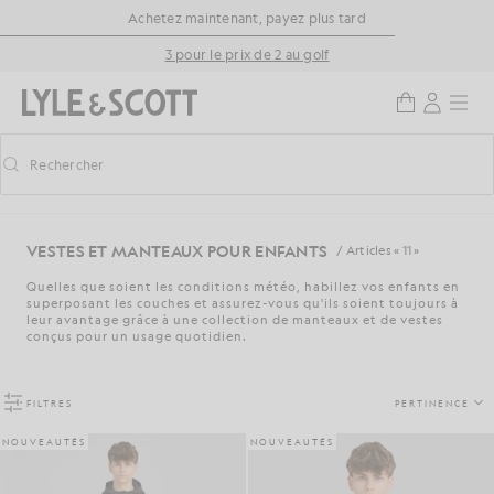
Aller directement au contenu principal
Informations sur l'accessibilité
Achetez maintenant, payez plus tard
3 pour le prix de 2 au golf
Rechercher
Rechercher
Activer/désactiver la recherche prédictive
VESTES ET MANTEAUX POUR ENFANTS
/ Articles « 11 »
Quelles que soient les conditions météo, habillez vos enfants en
superposant les couches et assurez-vous qu'ils soient toujours à
leur avantage grâce à une collection de manteaux et de vestes
conçus pour un usage quotidien.
FILTRES
PERTINENCE
NOUVEAUTÉS
NOUVEAUTÉS