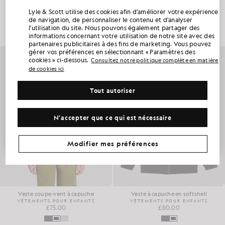
Gilet matelassé léger
Veste matelassée légère
Lyle & Scott utilise des cookies afin d'améliorer votre expérience
BÉNÉFICIEZ DE 15 % DE RÉDUCTION SUR
VÊTEMENTS POUR ENFANTS
VÊTEMENTS POUR ENFANTS
de navigation, de personnaliser le contenu et d'analyser
£60.00
£80.00
VOTRE PREMIÈRE COMMANDE
l'utilisation du site. Nous pouvons également partager des
informations concernant votre utilisation de notre site avec des
Rejoignez le Club Lyle & Scott et soyez parmi les premiers à découvrir les nouveautés
partenaires publicitaires à des fins de marketing. Vous pouvez
de la saison, les collaborations et les soldes saisonniers réservés aux membres, ainsi
gérer vos préférences en sélectionnant « Paramètres des
qu’un code de bienvenue exclusif vous offrant 15 % de réduction.
cookies » ci-dessous.
Consultez notre politique complète en matière
de cookies ici
Avez-vous d'autres préférences en matière de communication ?
Tout autoriser
Grandes tailles
Vêtements pour enfants
Golf
PROFITER DE MON OFFRE
N'accepter que ce qui est nécessaire
*En vous inscrivant, vous acceptez de recevoir des informations commerciales. Votre code unique ne peut être utilisé en ligne que pour deux articles
au prix plein et deux articles de la promotion d'été.
Politique de confidentialité
&
Conditions
.
Modifier mes préférences
Veste coupe-vent à capuche
Veste à capuche en softshell
VÊTEMENTS POUR ENFANTS
VÊTEMENTS POUR ENFANTS
£75.00
£80.00