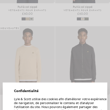
Pull à col zippé
Pull à col zippé
VÊTEMENTS POUR ENFANTS
VÊTEMENTS POUR ENFANTS
£60.00
£60.00
NOUVEAUTÉS
Confidentialité
Pull à col rond en coton
Veste de sport à bandes en coton jacquard
Lyle & Scott utilise des cookies afin d'améliorer votre expérience
BÉNÉFICIEZ DE 15 % DE RÉDUCTION SUR
VÊTEMENTS POUR ENFANTS
VÊTEMENTS POUR ENFANTS
de navigation, de personnaliser le contenu et d'analyser
VOTRE PREMIÈRE COMMANDE
£55.00
£65.00
l'utilisation du site. Nous pouvons également partager des