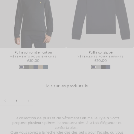
Pull à col rond en coton
Pull à col zippé
VÊTEMENTS POUR ENFANTS
VÊTEMENTS POUR ENFANTS
£50.00
£50.00
16 s sur les produits 16
1
La collection de pulls et de vêtements en maille Lyle & Scott
propose plusieurs pièces incontournables, à la fois élégantes et
confortables.
Que
vous soyez
à la recherche
des
des pulls pour
l'école, ou
vous