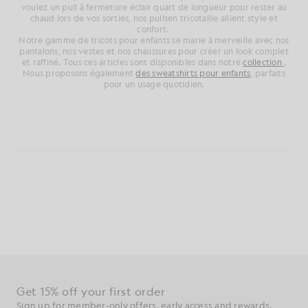
voulez un pull à fermeture éclair quart de longueur pour rester
au
chaud
lors de vos sorties,
nos pulls
en tricot
allie
allient style et
confort.
Notre gamme de tricots pour enfants se marie à merveille avec nos
pantalons, nos vestes et nos chaussures pour créer un look complet
et raffiné. Tous ces articles sont disponibles dans notre
collection
.
Nous proposons également
des sweatshirts pour enfants
, parfaits
pour un usage quotidien.
Bénéficiez de 15 % de réduction sur votre
première commande
Inscrivez-vous pour bénéficier d'offres réservées aux
membres, d'un accès en avant-première et de récompenses.