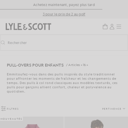
Aller directement au contenu principal
Informations sur l'accessibilité
Achetez maintenant, payez plus tard
3 pour le prix de 2 au golf
Rechercher
Rechercher
Activer/désactiver la recherche prédictive
PULL-OVERS POUR ENFANTS
/ Articles « 16 »
Emmitoufez-vous dans des pulls inspirés du style traditionnel
pour affronter les moments de fraîcheur et les changements de
temps. Des pulls à col rond classiques aux modèles texturés, ces
pulls pour garçons allient confort, chaleur et polyvalence au
quotidien.
FILTRES
PERTINENCE
NOUVEAUTÉS