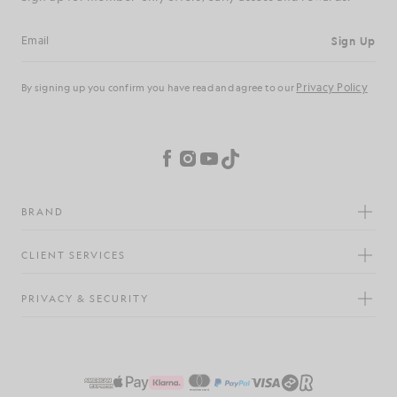
S'inscrire
Adresse e-mail
politique de
En vous inscrivant, vous confirmez avoir lu et accepté notre
confidentialité
Préférences en matière de cookies
Facebook
Instagram
YouTube
TikTok
MARQUE
SERVICE CLIENTÈLE
CONFIDENTIALITÉ ET SÉCURITÉ