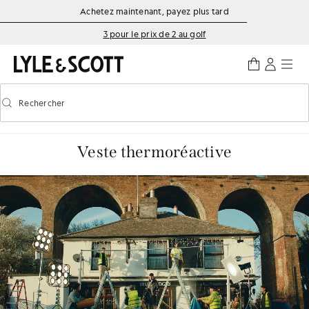
Aller directement au contenu principal
Informations sur l'accessibilité
Achetez maintenant, payez plus tard
3 pour le prix de 2 au golf
Rechercher
Rechercher
Activer/désactiver la recherche prédictive
Veste thermoréactive