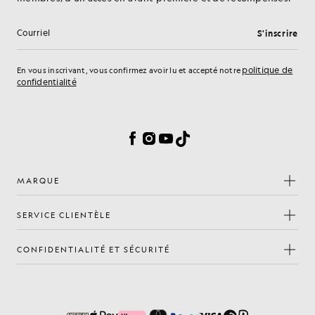
S'inscrire
Adresse e-mail
politique de
En vous inscrivant, vous confirmez avoir lu et accepté notre
confidentialité
Préférences en matière de cookies
Facebook
Instagram
YouTube
TikTok
MARQUE
SERVICE CLIENTÈLE
CONFIDENTIALITÉ ET SÉCURITÉ