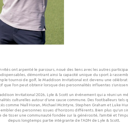
invités ont arpenté le parcours, noué des liens avec les autres participan
indispensables, démontrant ainsi la capacité unique du sport à rassemb
ple tournoi de golf, le Maddison Invitational est devenu une célébra
tif que l’on peut obtenir lorsque des personnalités influentes s’unissen
addison Invitational 2026, Lyle & Scott un événement qui a réuni un m
onnalités culturelles autour d’une cause commune. Des footballeurs tel
tés comme Niall Horan, Michael McIntyre, Stephen Graham et Luke Hump
sembler des personnes issues d’horizons différents. Bien plus qu’un s
 de tisser une communauté fondée sur la générosité, l’amitié et l’impac
depuis longtemps partie intégrante de l’ADN de Lyle & Scott.