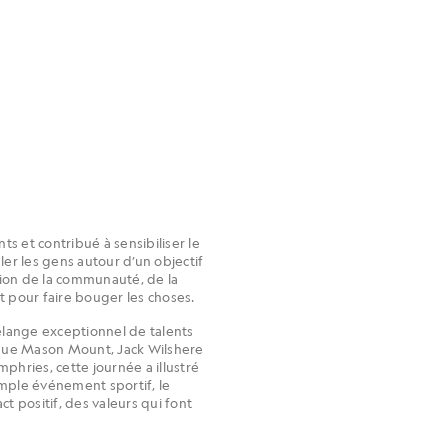
ts et contribué à sensibiliser le
ler les gens autour d’un objectif
tion de la communauté, de la
t pour faire bouger les choses.
élange exceptionnel de talents
s que Mason Mount, Jack Wilshere
hries, cette journée a illustré
imple événement sportif, le
t positif, des valeurs qui font