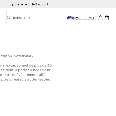
3 pour le prix de 2 au golf
Rechercher
Royaume-Uni (£)
Activer/désactiver la recherche prédictive
ddison Invitational »
panel exceptionnel de plus de 30
née dont la portée a largement
e-Uni, cet événement a allié
s, des créateurs et des leaders