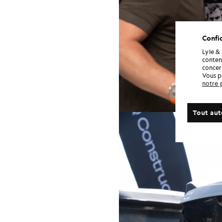
Confid
Lyle &
conten
concern
Vous p
notre 
Tout aut