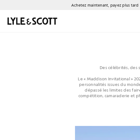
Aller directement au contenu principal
Informations sur l'accessibilité
Achetez maintenant, payez plus tard
Rechercher
Des célébrités, des 
Le « Maddison Invitational » 20
personnalités issues du monde
dépassé les limites des fai
compétition, camaraderie et ph