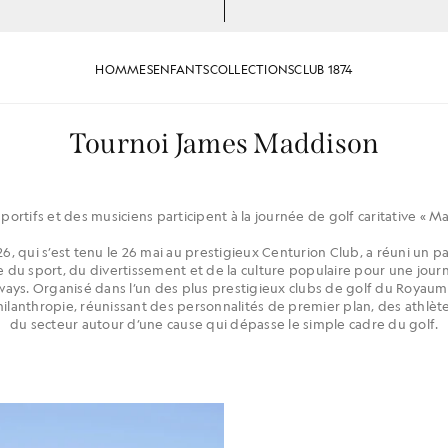
HOMMES
ENFANTS
COLLECTIONS
CLUB 1874
Tournoi James Maddison
sportifs et des musiciens participent à la journée de golf caritative « Ma
26, qui s’est tenu le 26 mai au prestigieux Centurion Club, a réuni un 
 du sport, du divertissement et de la culture populaire pour une jour
rways. Organisé dans l’un des plus prestigieux clubs de golf du Royaum
ilanthropie, réunissant des personnalités de premier plan, des athlète
du secteur autour d’une cause qui dépasse le simple cadre du golf.