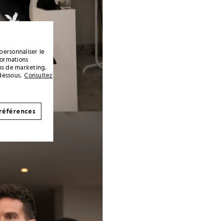
personnaliser le
formations
ins de marketing.
dessous.
Consultez
références