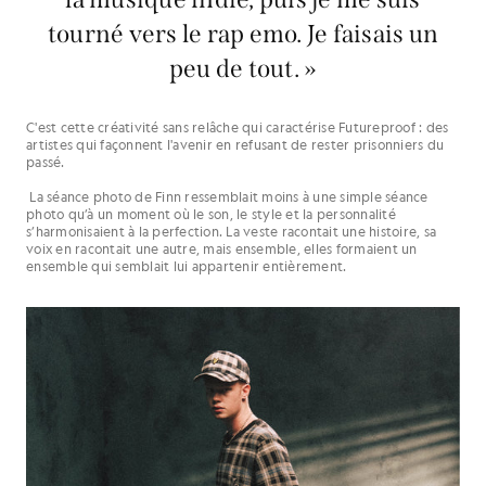
tourné vers le rap emo. Je faisais un
peu de tout. »
C'est cette créativité sans relâche qui caractérise Futureproof : des
artistes qui façonnent l'avenir en refusant de rester prisonniers du
passé.
La séance photo de Finn ressemblait moins à une simple séance
photo qu’à un moment où le son, le style et la personnalité
s’harmonisaient à la perfection. La veste racontait une histoire, sa
voix en racontait une autre, mais ensemble, elles formaient un
ensemble qui semblait lui appartenir entièrement.