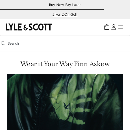
Skip to main content
Accessibility information
Buy Now Pay Later
3 For 2 On Golf
Search
Search
Toggle predictive search
Wear it Your Way Finn Askew