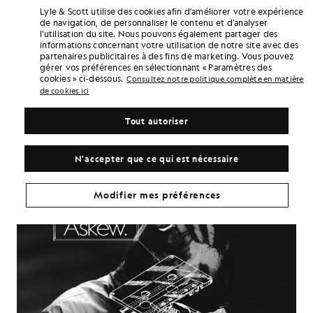
L'objectif l'a capturé dans un mélange d'immobilité concentrée et
Lyle & Scott utilise des cookies afin d'améliorer votre expérience
de mouvements enjoués. L'instant d'avant, la tête baissée, l'ombre
de navigation, de personnaliser le contenu et d'analyser
lui barrant le visage, il avait tout à fait l'air d'un artiste sérieux
l'utilisation du site. Nous pouvons également partager des
plongé dans ses pensées. L'instant d'après, il esquisse un sourire,
informations concernant votre utilisation de notre site avec des
serre sa veste contre lui, tandis que les nuances de vert
partenaires publicitaires à des fins de marketing. Vous pouvez
s'épanouissent sous ses mains. C'est ce mélange de confiance
gérer vos préférences en sélectionnant « Paramètres des
tranquille et d'envie de s'amuser qui a fait de lui un choix tout
cookies » ci-dessous.
Consultez notre politique complète en matière
naturel pour Futureproof.
de cookies ici
À la fin de l'entretien, Finn a évoqué ce qui le motive. « J'ai adoré
Tout autoriser
créer une multitude de sons différents », dit-il.
N'accepter que ce qui est nécessaire
Modifier mes préférences