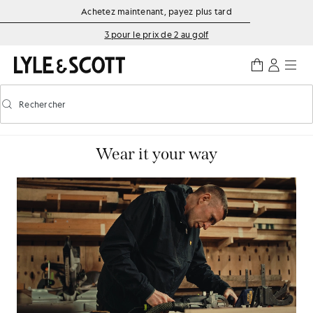
Aller directement au contenu principal
Informations sur l'accessibilité
Achetez maintenant, payez plus tard
3 pour le prix de 2 au golf
Rechercher
Rechercher
Activer/désactiver la recherche prédictive
Wear it your way