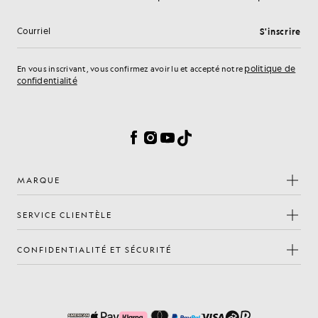
S'inscrire
Adresse e-mail
politique de
En vous inscrivant, vous confirmez avoir lu et accepté notre
confidentialité
Préférences en matière de cookies
Facebook
Instagram
YouTube
TikTok
MARQUE
SERVICE CLIENTÈLE
CONFIDENTIALITÉ ET SÉCURITÉ