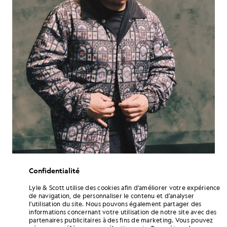
Confidentialité
Lyle & Scott utilise des cookies afin d'améliorer votre expérience
Cela reflète également sa philosophie. Pour DC3, le succès n’est pas
de navigation, de personnaliser le contenu et d'analyser
simplement la récompense directe de l’effort. Il est intimement lié
l'utilisation du site. Nous pouvons également partager des
aux revers, aux refus, à ces moments où les choses ne se passent pas
informations concernant votre utilisation de notre site avec des
comme prévu. « Je pense que le simple fait de me dire aujourd’hui
partenaires publicitaires à des fins de marketing. Vous pouvez
que je peux enfin le porter, ce sont des choses comme ça qui m’ont