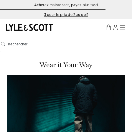
Aller directement au contenu principal
Informations sur l'accessibilité
Achetez maintenant, payez plus tard
3 pour le prix de 2 au golf
Rechercher
Rechercher
Activer/désactiver la recherche prédictive
Wear it Your Way