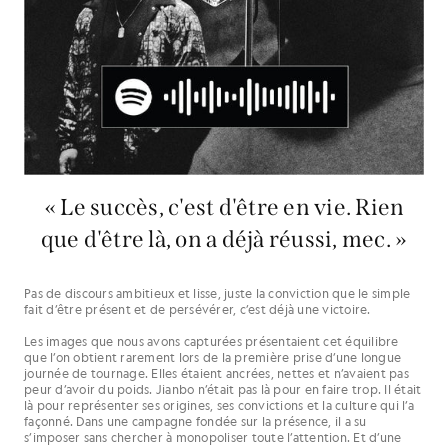
« Le succès, c'est d'être en vie. Rien
que d'être là, on a déjà réussi, mec. »
Pas de discours ambitieux et lisse, juste la conviction que le simple
fait d’être présent et de persévérer, c’est déjà une victoire.
Les images que nous avons capturées présentaient cet équilibre
que l’on obtient rarement lors de la première prise d’une longue
journée de tournage. Elles étaient ancrées, nettes et n’avaient pas
peur d’avoir du poids. Jianbo n’était pas là pour en faire trop. Il était
là pour représenter ses origines, ses convictions et la culture qui l’a
façonné. Dans une campagne fondée sur la présence, il a su
s’imposer sans chercher à monopoliser toute l’attention. Et d’une