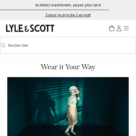
Aller directement au contenu principal
Informations sur l'accessibilité
Achetez maintenant, payez plus tard
3 pour le prix de 2 au golf
Rechercher
Rechercher
Activer/désactiver la recherche prédictive
Wear it Your Way