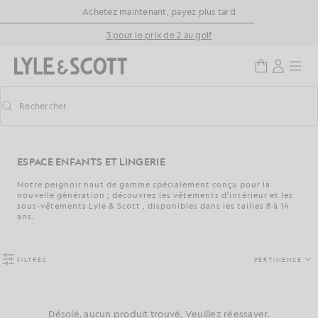
Aller directement au contenu principal
Informations sur l'accessibilité
Achetez maintenant, payez plus tard
3 pour le prix de 2 au golf
Rechercher
Rechercher
Activer/désactiver la recherche prédictive
ESPACE ENFANTS ET LINGERIE
Notre peignoir haut de gamme spécialement conçu pour la
nouvelle génération ; découvrez les vêtements d'intérieur et les
sous-vêtements Lyle & Scott , disponibles dans les tailles 8 à 14
ans.
FILTRES
PERTINENCE
Désolé, aucun produit trouvé. Veuillez réessayer.