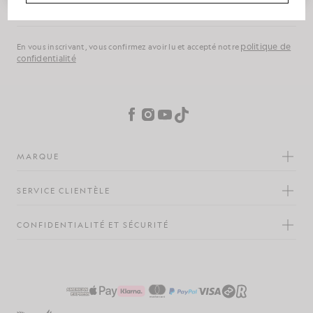
S'inscrire
Adresse e-mail
politique de
En vous inscrivant, vous confirmez avoir lu et accepté notre
confidentialité
Préférences en matière de cookies
Facebook
Instagram
YouTube
TikTok
MARQUE
SERVICE CLIENTÈLE
CONFIDENTIALITÉ ET SÉCURITÉ