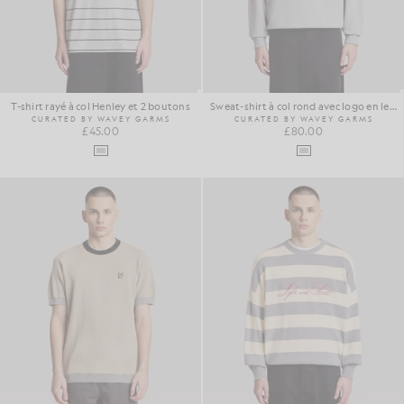
T-shirt rayé à col Henley et 2 boutons
Sweat-shirt à col rond avec logo en lettrage
CURATED BY WAVEY GARMS
CURATED BY WAVEY GARMS
£45.00
£80.00