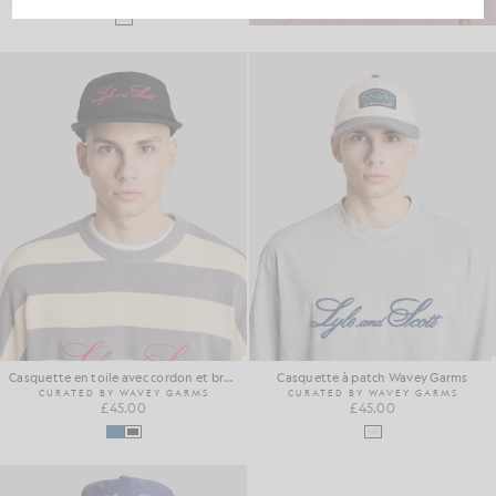
Casquette en toile avec cordon et broderie
Casquette à patch Wavey Garms
CURATED BY WAVEY GARMS
CURATED BY WAVEY GARMS
£45.00
£45.00