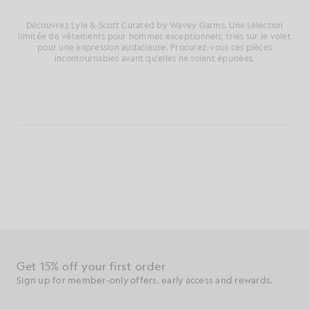
Découvrez Lyle & Scott Curated by Wavey Garms. Une sélection
limitée de vêtements pour hommes exceptionnels, triés sur le volet
pour une expression audacieuse. Procurez-vous ces pièces
incontournables avant qu'elles ne soient épuisées.
Bénéficiez de 15 % de réduction sur votre
première commande
Inscrivez-vous pour bénéficier d'offres réservées aux
membres, d'un accès en avant-première et de récompenses.
S'inscrire
Adresse e-mail