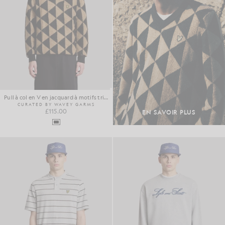
Pull à col en V en jacquard à motifs triangulaires
CURATED BY WAVEY GARMS
£115.00
EN SAVOIR PLUS