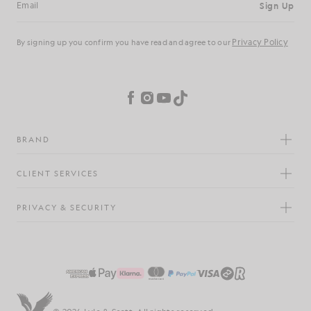
politique de
En vous inscrivant, vous confirmez avoir lu et accepté notre
confidentialité
Préférences en matière de cookies
Facebook
Instagram
YouTube
TikTok
MARQUE
SERVICE CLIENTÈLE
CONFIDENTIALITÉ ET SÉCURITÉ