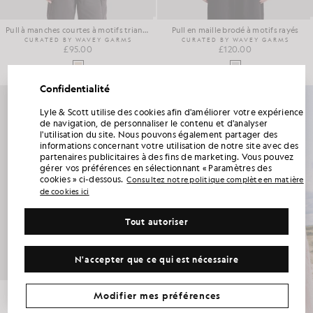
Pull à manches courtes à motifs triangulaires
Pull en maille brodé à motifs rayés
CURATED BY WAVEY GARMS
CURATED BY WAVEY GARMS
£95.00
£120.00
Confidentialité
Lyle & Scott utilise des cookies afin d'améliorer votre expérience
BÉNÉFICIEZ DE 15 % DE RÉDUCTION SUR
de navigation, de personnaliser le contenu et d'analyser
VOTRE PREMIÈRE COMMANDE
l'utilisation du site. Nous pouvons également partager des
informations concernant votre utilisation de notre site avec des
Rejoignez le Club Lyle & Scott et soyez parmi les premiers à découvrir les nouveautés
partenaires publicitaires à des fins de marketing. Vous pouvez
de la saison, les collaborations et les soldes saisonniers réservés aux membres, ainsi
gérer vos préférences en sélectionnant « Paramètres des
qu’un code de bienvenue exclusif vous offrant 15 % de réduction.
cookies » ci-dessous.
Consultez notre politique complète en matière
de cookies ici
Avez-vous d'autres préférences en matière de communication ?
Tout autoriser
Grandes tailles
Vêtements pour enfants
Golf
PROFITER DE MON OFFRE
N'accepter que ce qui est nécessaire
*En vous inscrivant, vous acceptez de recevoir des informations commerciales. Votre code unique ne peut être utilisé en ligne que pour deux articles
au prix plein et deux articles de la promotion d'été.
Politique de confidentialité
&
Conditions
.
Veste de sport translucide
Modifier mes préférences
CURATED BY WAVEY GARMS
£150.00
EN SAVOIR PLUS