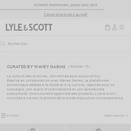
Aller directement au contenu principal
Informations sur l'accessibilité
Achetez maintenant, payez plus tard
3 pour le prix de 2 au golf
Rechercher
Rechercher
Activer/désactiver la recherche prédictive
CURATED BY WAVEY GARMS
/ Articles « 11 »
La culture des archives, réinventée pour aujourd’hui.
Réalisé en collaboration avec Wavey Garms, la plateforme
britannique dédiée à la mode et à la culture, réputée pour sa
nostalgie, son esprit d’individualité et son dynamisme
subculturel. Une nouvelle approche des produits Lyle & Scott ,
revisitée à travers le prisme de la mode masculine contemporaine.
FILTRES
PERTINENCE