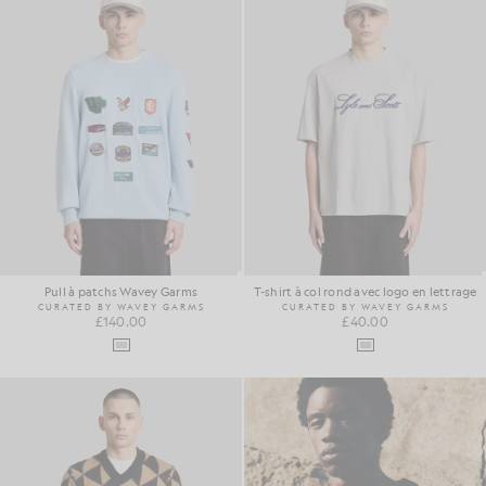
Pull à patchs Wavey Garms
T-shirt à col rond avec logo en lettrage
CURATED BY WAVEY GARMS
CURATED BY WAVEY GARMS
£140.00
£40.00