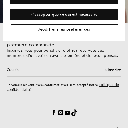
veuillez consulter notre Politique de confidentialité.
N'accepter que ce qui est nécessaire
Modifier mes préférences
Bénéficiez de 15 % de réduction sur votre
première commande
Inscrivez-vous pour bénéficier d'offres réservées aux
membres, d'un accès en avant-première et de récompenses.
S'inscrire
Adresse e-mail
politique de
En vous inscrivant, vous confirmez avoir lu et accepté notre
confidentialité
Préférences en matière de cookies
Facebook
Instagram
YouTube
TikTok