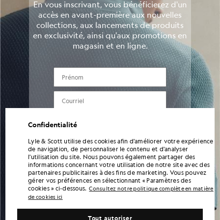
En vous inscrivant, vous bénéficierez d'un
accès en avant-première aux nouvelles
collections, aux lancements de produits
en exclusivité, ainsi qu'aux promotions en
magasin et en ligne.
PRÉNOM
courriel
NUMÉRO DE TÉLÉPHONE
Confidentialité
Lyle & Scott utilise des cookies afin d'améliorer votre expérience
Envoyer les informations
de navigation, de personnaliser le contenu et d'analyser
l'utilisation du site. Nous pouvons également partager des
informations concernant votre utilisation de notre site avec des
partenaires publicitaires à des fins de marketing. Vous pouvez
gérer vos préférences en sélectionnant « Paramètres des
En saisissant vos coordonnées et en vous inscrivant, vous acceptez de recevoir des
cookies » ci-dessous.
communications marketing de la part de Lyle & Scott, notamment des informations
Consultez notre politique complète en matière
sur les nouvelles collections, des offres exclusives, des promotions et des actualités
de cookies ici
de la marque. Vous pouvez vous désabonner à tout moment en cliquant sur le lien
figurant dans les e-mails ou en contactant notre service client. Pour plus
Tout autoriser
d'informations sur la manière dont nous utilisons et protégeons vos données,