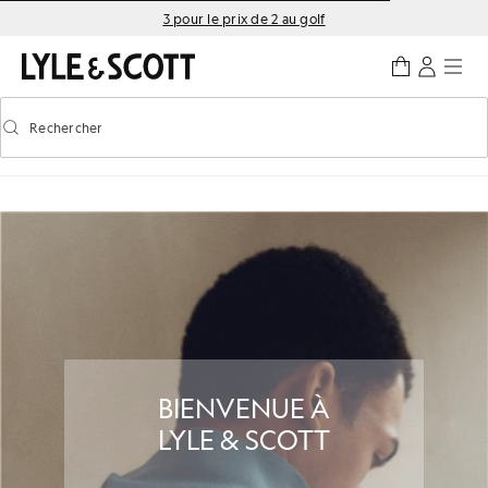
Aller directement au contenu principal
Informations sur l'accessibilité
3 pour le prix de 2 au golf
Rechercher
Rechercher
Activer/désactiver la recherche prédictive
BIENVENUE À
LYLE & SCOTT